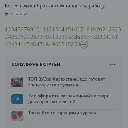
Корея начнет брать казахстанцев на работу
14.02.2024
1
2
3
4
5
6
7
8
9
10
11
12
13
14
15
16
17
18
19
20
21
22
23
24
25
26
27
28
29
30
31
32
33
34
35
36
37
38
39
40
41
42
43
44
45
46
47
48
49
50
51
52
53
ПОПУЛЯРНЫЕ СТАТЬИ
ТОП ВУЗов Казахстана, где готовят
специалистов туризма
Как оформить заграничный паспорт
для взрослых и детей
Топ сайтов с горящими турами