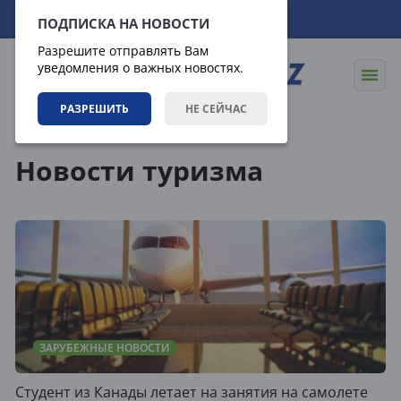
08.08.2026
20:52:17
ПОДПИСКА НА НОВОСТИ
Разрешите отправлять Вам
уведомления о важных новостях.
РАЗРЕШИТЬ
НЕ СЕЙЧАС
Теги
Новости туризма
ЗАРУБЕЖНЫЕ НОВОСТИ
Студент из Канады летает на занятия на самолете