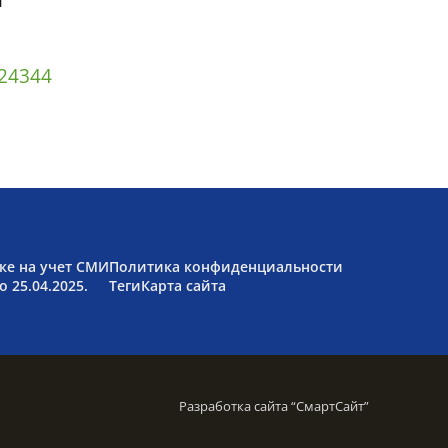
й
2
43
44
ке на учет СМИ
Политика конфиденциальности
 25.04.2025.
Теги
Карта сайта
Разработка сайта “
СмартСайт
”