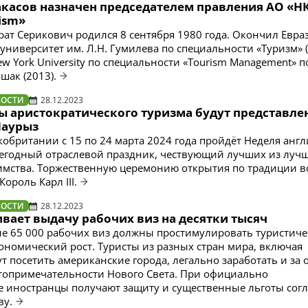
акасов назначен председателем правления АО «Н
ism»
рат Серикович родился 8 сентября 1980 года. Окончил Евр
ниверситет им. Л.Н. Гумилева по специальности «Туризм» (
w York University по специальности «Tourism Management» п
шак (2013).
ВОСТИ
28.12.2023
ы аристократического туризма будут представле
Наурыз
кобритании с 15 по 24 марта 2024 года пройдёт Неделя анг
жегодный отраслевой праздник, чествующий лучших из луч
имства. Торжественную церемонию открытия по традиции в
Король Карл III.
ВОСТИ
28.12.2023
вает выдачу рабочих виз на десятки тысяч
е 65 000 рабочих виз должны простимулировать туристич
ономический рост. Туристы из разных стран мира, включая
ут посетить американские города, легально заработать и за 
топримечательности Нового Света. При официально
е иностранцы получают защиту и существенные льготы сог
ву.