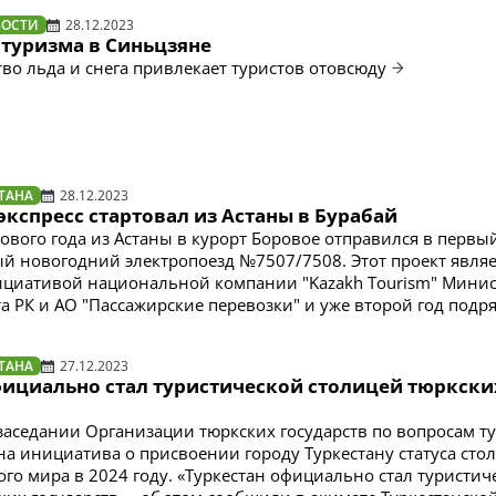
ВОСТИ
28.12.2023
 туризма в Синьцзяне
тво льда и снега привлекает туристов отовсюду
ТАНА
28.12.2023
кспресс стартовал из Астаны в Бурабай
ового года из Астаны в курорт Боровое отправился в первы
 новогодний электропоезд №7507/7508. Этот проект являе
циативой национальной компании "Kazakh Tourism" Минис
а РК и АО "Пассажирские перевозки" и уже второй год подр
ТАНА
27.12.2023
фициально стал туристической столицей тюркски
а заседании Организации тюркских государств по вопросам т
а инициатива о присвоении городу Туркестану статуса сто
ого мира в 2024 году. «Туркестан официально стал туристич