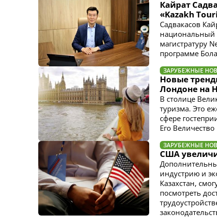
Кайрат Садв
«Kazakh Tour
Садвакасов Кай
национальный у
магистратуру Ne
программе Бола
ЗАРУБЕЖНЫЕ НО
Новые тренд
Лондоне на 
В столице Вели
туризма. Это е
сфере гостепри
Его Величество 
ЗАРУБЕЖНЫЕ НО
США увеличи
Дополнительны
индустрию и эк
Казахстан, смог
посмотреть дос
трудоустройств
законодательст