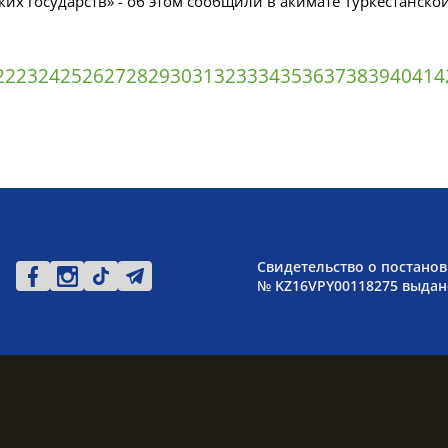
ких государств» - об этом сообщили в акимате Туркестанско
22
23
24
25
26
27
28
29
30
31
32
33
34
35
36
37
38
39
40
41
4
Свидетельство о постанов
№ KZ16VPY00118275 выдано