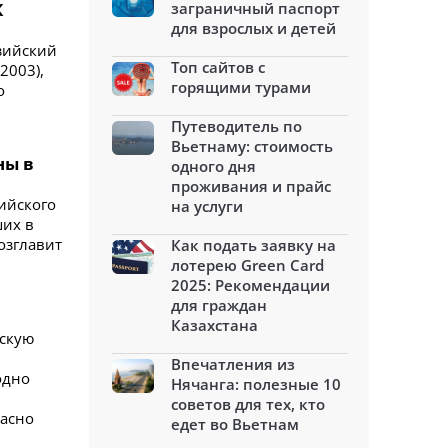
К
заграничный паспорт
для взрослых и детей
азийский
Топ сайтов с
2003),
горящими турами
о
Путеводитель по
Вьетнаму: стоимость
ны в
одного дня
проживания и прайс
лийского
на услуги
ших в
озглавит
Как подать заявку на
лотерею Green Card
2025: Рекомендации
для граждан
Казахстана
ескую
Впечатления из
одно
Нячанга: полезные 10
советов для тех, кто
ласно
едет во Вьетнам