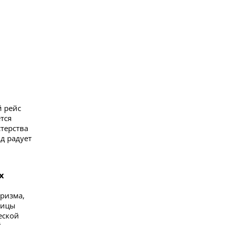
й рейс
тся
терства
яд радует
х
уризма,
лицы
еской