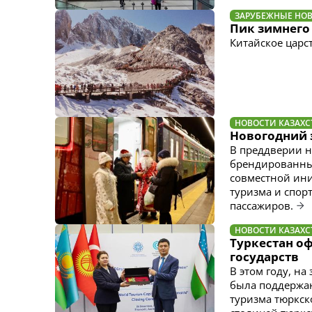
ЗАРУБЕЖНЫЕ НО
Пик зимнего
Китайское царс
НОВОСТИ КАЗАХС
Новогодний э
В преддверии н
брендированный
совместной ини
туризма и спорт
пассажиров.
НОВОСТИ КАЗАХС
Туркестан о
государств
В этом году, н
была поддержан
туризма тюркск