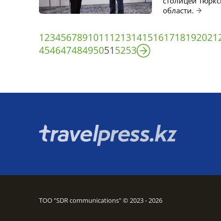
столицей тюркс
области.
1
2
3
4
5
6
7
8
9
10
11
12
13
14
15
16
17
18
19
20
21
45
46
47
48
49
50
51
52
53
ТОО "SDR communications" © 2023 - 2026