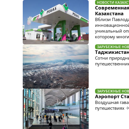
НОВОСТИ КАЗАХС
Современная 
Казахстана
Вблизи Павлода
инновационной 
уникальный опы
которому многи
ЗАРУБЕЖНЫЕ НО
Таджикистан
Сотни природны
путешественни
ЗАРУБЕЖНЫЕ НО
Аэропорт Ст
Воздушная гава
путешествиях