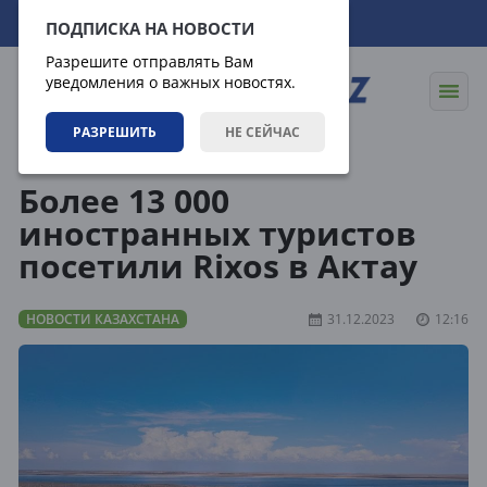
08.08.2026
19:59:17
ПОДПИСКА НА НОВОСТИ
Разрешите отправлять Вам
уведомления о важных новостях.
РАЗРЕШИТЬ
НЕ СЕЙЧАС
Новости
Новости Казахстана
Более 13 000
иностранных туристов
посетили Rixos в Актау
НОВОСТИ КАЗАХСТАНА
31.12.2023
12:16