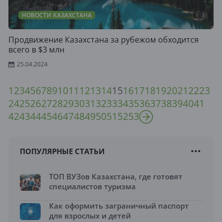
НОВОСТИ КАЗАХСТАНА
Продвижение Казахстана за рубежом обходится
всего в $3 млн
25.04.2024
1
2
3
4
5
6
7
8
9
10
11
12
13
14
15
16
17
18
19
20
21
22
23
24
25
26
27
28
29
30
31
32
33
34
35
36
37
38
39
40
41
42
43
44
45
46
47
48
49
50
51
52
53
ПОПУЛЯРНЫЕ СТАТЬИ
ТОП ВУЗов Казахстана, где готовят
специалистов туризма
Как оформить заграничный паспорт
для взрослых и детей