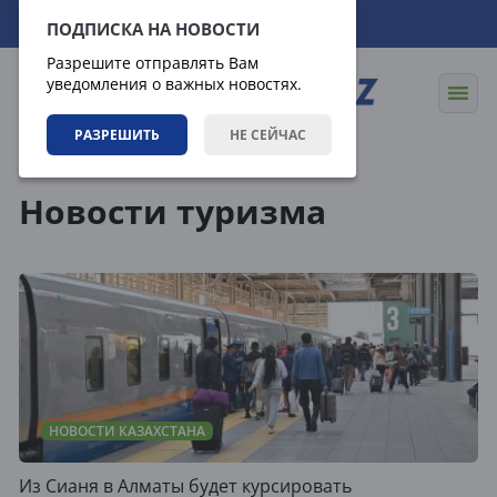
08.08.2026
10:14:49
ПОДПИСКА НА НОВОСТИ
Разрешите отправлять Вам
уведомления о важных новостях.
РАЗРЕШИТЬ
НЕ СЕЙЧАС
Теги
Новости туризма
НОВОСТИ КАЗАХСТАНА
Из Сианя в Алматы будет курсировать