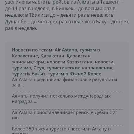
увеличены частоты рейсов из Алматы в Ташкент –
до 14 раз в неделю; в Бишкек – до восьми раз в
неделю; в Тбилиси до – девяти раз в неделю; в
Душанбе – до четырех раз в неделю; в Баку – до трех
раз в неделю.
Новости по тегам:
Air Astana
,
туризм в
Казахстане
,
Қазақстан
,
Қазақстан
жаңалықтары
,
новости Казахстана
,
новости
туризма
,
Сеул
,
туристические направления
,
туристік бағыт
,
туризм в Южной Корее
Air Astana представила финансовые результаты
за в...
Алматы получил несколько международных
наград за ...
Air Astana приостанавливает рейсы в Дубай с 21
ию...
Более 350 тысяч туристов посетили Астану в