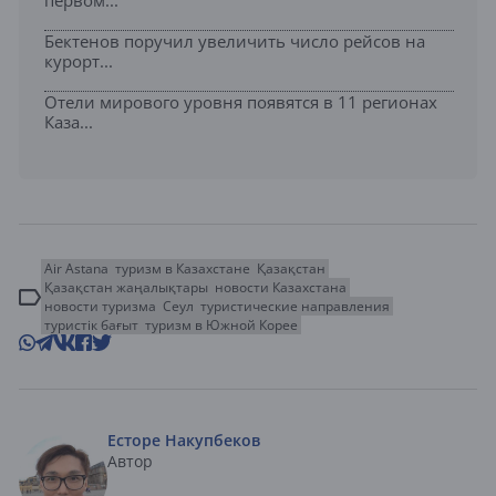
первом...
Бектенов поручил увеличить число рейсов на
курорт...
Отели мирового уровня появятся в 11 регионах
Каза...
Air Astana
туризм в Казахстане
Қазақстан
Қазақстан жаңалықтары
новости Казахстана
новости туризма
Сеул
туристические направления
туристік бағыт
туризм в Южной Корее
Есторе Накупбеков
Автор