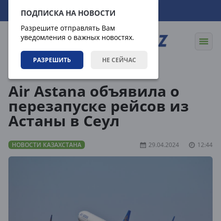
07.08.2026
03:14:59
ПОДПИСКА НА НОВОСТИ
Разрешите отправлять Вам
уведомления о важных новостях.
РАЗРЕШИТЬ
НЕ СЕЙЧАС
Новости
Новости Казахстана
Air Astana объявила о
перезапуске рейсов из
Астаны в Сеул
НОВОСТИ КАЗАХСТАНА
29.04.2024
12:44