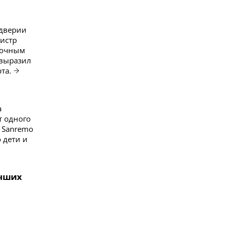
ддверии
истр
мочным
 выразил
та.
а
т одного
и Sanremo
 дети и
учших