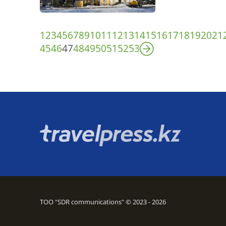
1
2
3
4
5
6
7
8
9
10
11
12
13
14
15
16
17
18
19
20
21
45
46
47
48
49
50
51
52
53
ТОО "SDR communications" © 2023 - 2026