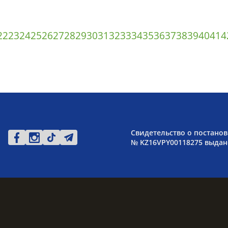
22
23
24
25
26
27
28
29
30
31
32
33
34
35
36
37
38
39
40
41
4
Свидетельство о постанов
№ KZ16VPY00118275 выдано