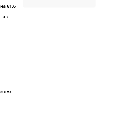
на €1,6
 это
зма на