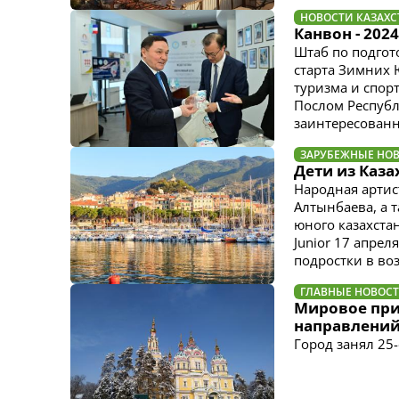
НОВОСТИ КАЗАХС
Канвон - 202
Штаб по подгот
старта Зимних
туризма и спор
Послом Республ
заинтересованно
ЗАРУБЕЖНЫЕ НО
Дети из Каза
Народная артис
Алтынбаева, а 
юного казахста
Junior 17 апрел
подростки в воз
ГЛАВНЫЕ НОВОС
Мировое при
направлений
Город занял 25-