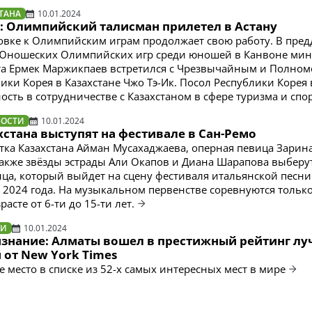
ТАНА
10.01.2024
4: Олимпийский талисман прилетел в Астану
овке к Олимпийским играм продолжает свою работу. В пре
 Юношеских Олимпийских игр среди юношей в Канвоне мин
та Ермек Маржикпаев встретился с Чрезвычайным и Полно
ики Корея в Казахстане Чжо Тэ-Ик. Посол Республики Корея
сть в сотрудничестве с Казахстаном в сфере туризма и спор
ВОСТИ
10.01.2024
хстана выступят на фестивале в Сан-Ремо
тка Казахстана Айман Мусахаджаева, оперная певица Зарин
также звёзды эстрады Али Окапов и Диана Шарапова выберу
нца, который выйдет на сцену фестиваля итальянской песн
я 2024 года. На музыкальном первенстве соревнуются только
расте от 6-ти до 15-ти лет.
ТИ
10.01.2024
знание: Алматы вошел в престижный рейтинг л
 от New York Times
е место в списке из 52-х самых интересных мест в мире