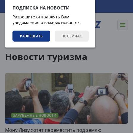
08.08.2026
11:32:15
ПОДПИСКА НА НОВОСТИ
Разрешите отправлять Вам
уведомления о важных новостях.
РАЗРЕШИТЬ
НЕ СЕЙЧАС
Теги
Новости туризма
ЗАРУБЕЖНЫЕ НОВОСТИ
Мону Лизу хотят переместить под землю