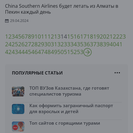
China Southern Airlines будет летать из Алматы в
Пекин каждый день
29.04.2024
1
2
3
4
5
6
7
8
9
10
11
12
13
14
15
16
17
18
19
20
21
22
23
24
25
26
27
28
29
30
31
32
33
34
35
36
37
38
39
40
41
42
43
44
45
46
47
48
49
50
51
52
53
ПОПУЛЯРНЫЕ СТАТЬИ
ТОП ВУЗов Казахстана, где готовят
специалистов туризма
Как оформить заграничный паспорт
для взрослых и детей
Топ сайтов с горящими турами