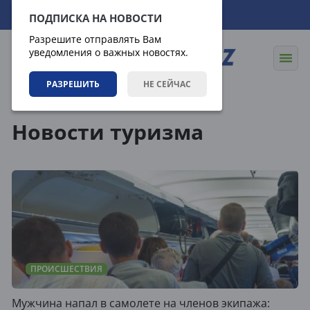
09.08.2026
19:38:02
ПОДПИСКА НА НОВОСТИ
Разрешите отправлять Вам
уведомления о важных новостях.
РАЗРЕШИТЬ
НЕ СЕЙЧАС
Теги
Новости туризма
ПРОИСШЕСТВИЯ
Мужчина напал в самолете на членов экипажа: