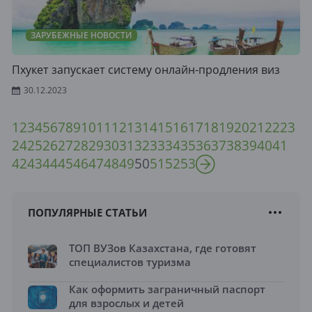
ЗАРУБЕЖНЫЕ НОВОСТИ
Пхукет запускает систему онлайн-продления виз
30.12.2023
1
2
3
4
5
6
7
8
9
10
11
12
13
14
15
16
17
18
19
20
21
22
23
24
25
26
27
28
29
30
31
32
33
34
35
36
37
38
39
40
41
42
43
44
45
46
47
48
49
50
51
52
53
ПОПУЛЯРНЫЕ СТАТЬИ
ТОП ВУЗов Казахстана, где готовят
специалистов туризма
Как оформить заграничный паспорт
для взрослых и детей