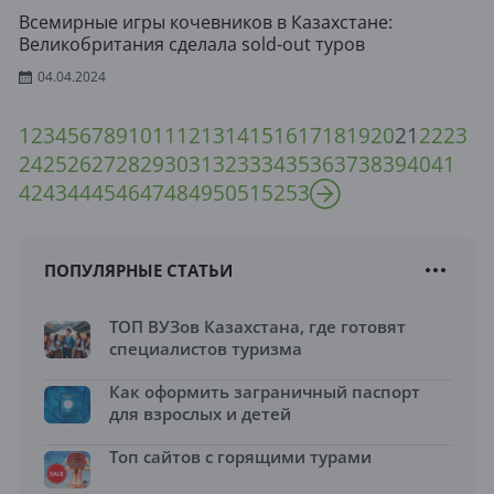
Всемирные игры кочевников в Казахстане:
Великобритания сделала sold-out туров
04.04.2024
1
2
3
4
5
6
7
8
9
10
11
12
13
14
15
16
17
18
19
20
21
22
23
24
25
26
27
28
29
30
31
32
33
34
35
36
37
38
39
40
41
42
43
44
45
46
47
48
49
50
51
52
53
ПОПУЛЯРНЫЕ СТАТЬИ
ТОП ВУЗов Казахстана, где готовят
специалистов туризма
Как оформить заграничный паспорт
для взрослых и детей
Топ сайтов с горящими турами