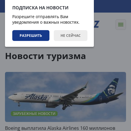
09.08.2026
06:10:49
ПОДПИСКА НА НОВОСТИ
Разрешите отправлять Вам
уведомления о важных новостях.
РАЗРЕШИТЬ
НЕ СЕЙЧАС
Теги
Новости туризма
ЗАРУБЕЖНЫЕ НОВОСТИ
Boeing выплатила Alaska Airlines 160 миллионов