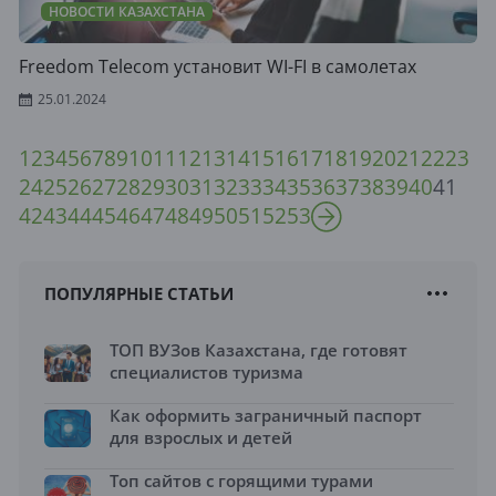
НОВОСТИ КАЗАХСТАНА
Freedom Telecom установит WI-FI в самолетах
25.01.2024
1
2
3
4
5
6
7
8
9
10
11
12
13
14
15
16
17
18
19
20
21
22
23
24
25
26
27
28
29
30
31
32
33
34
35
36
37
38
39
40
41
42
43
44
45
46
47
48
49
50
51
52
53
ПОПУЛЯРНЫЕ СТАТЬИ
ТОП ВУЗов Казахстана, где готовят
специалистов туризма
Как оформить заграничный паспорт
для взрослых и детей
Топ сайтов с горящими турами