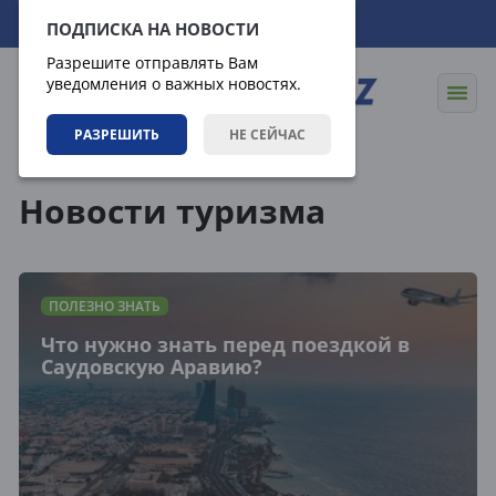
09.08.2026
02:20:45
ПОДПИСКА НА НОВОСТИ
Разрешите отправлять Вам
уведомления о важных новостях.
РАЗРЕШИТЬ
НЕ СЕЙЧАС
Теги
Новости туризма
ПОЛЕЗНО ЗНАТЬ
Что нужно знать перед поездкой в
Саудовскую Аравию?