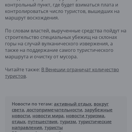
контрольный пункт, где будет взиматься плата и
контролироваться число туристов, вышедших на
маршрут восхождения.
По словам властей, вырученные средства пойдут на
строительство специальных убежищ на склонах
горы на случай вулканического извержения, а
также на поддержание самого туристического
маршрута и очистку от мусора.
Читайте также:
В Венеции ограничат количество
туристов
.
Новости по тегам:
активный отдых
,
вокруг
света
,
достопримечательности
,
зарубежные
новости
,
новости мира
,
новости туризма
,
отдых
,
путешествия
,
туризм
,
туристические
направления
,
туристы