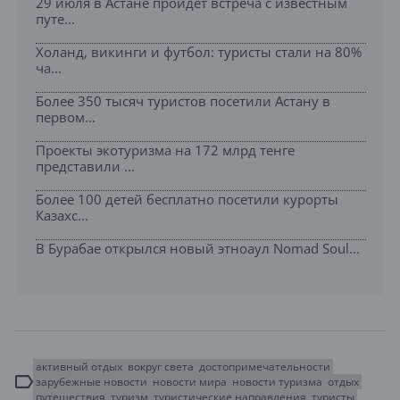
29 июля в Астане пройдет встреча с известным
путе...
Холанд, викинги и футбол: туристы стали на 80%
ча...
Более 350 тысяч туристов посетили Астану в
первом...
Проекты экотуризма на 172 млрд тенге
представили ...
Более 100 детей бесплатно посетили курорты
Казахс...
В Бурабае открылся новый этноаул Nomad Soul...
активный отдых
вокруг света
достопримечательности
зарубежные новости
новости мира
новости туризма
отдых
путешествия
туризм
туристические направления
туристы