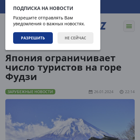
09.08.2026
14:03:00
ПОДПИСКА НА НОВОСТИ
Разрешите отправлять Вам
уведомления о важных новостях.
РАЗРЕШИТЬ
НЕ СЕЙЧАС
Новости
Зарубежные новости
Япония ограничивает
число туристов на горе
Фудзи
ЗАРУБЕЖНЫЕ НОВОСТИ
26.01.2024
22:14