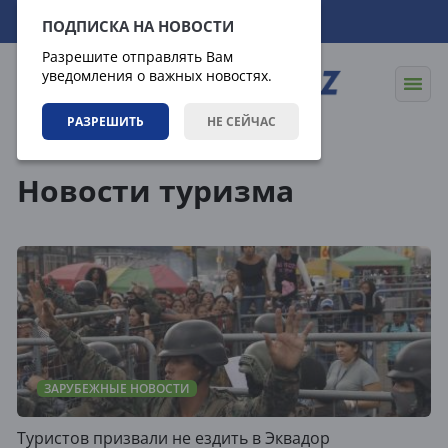
09.08.2026
02:05:41
ПОДПИСКА НА НОВОСТИ
Разрешите отправлять Вам
уведомления о важных новостях.
РАЗРЕШИТЬ
НЕ СЕЙЧАС
Теги
Новости туризма
ЗАРУБЕЖНЫЕ НОВОСТИ
Туристов призвали не ездить в Эквадор