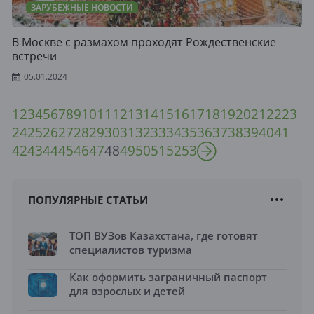
ЗАРУБЕЖНЫЕ НОВОСТИ
В Москве с размахом проходят Рождественские
встречи
05.01.2024
1
2
3
4
5
6
7
8
9
10
11
12
13
14
15
16
17
18
19
20
21
22
23
24
25
26
27
28
29
30
31
32
33
34
35
36
37
38
39
40
41
42
43
44
45
46
47
48
49
50
51
52
53
ПОПУЛЯРНЫЕ СТАТЬИ
ТОП ВУЗов Казахстана, где готовят
специалистов туризма
Как оформить заграничный паспорт
для взрослых и детей