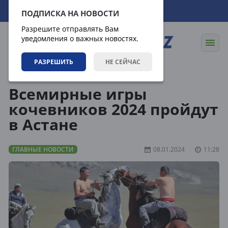
08.08.2026
13:55:07
ПОДПИСКА НА НОВОСТИ
Разрешите отправлять Вам
уведомления о важных новостях.
РАЗРЕШИТЬ
НЕ СЕЙЧАС
Новости
Главные новости
Всемирные игры
кочевников 2024 пройдут
в Астане
ГЛАВНЫЕ НОВОСТИ
08.01.2024
11:28