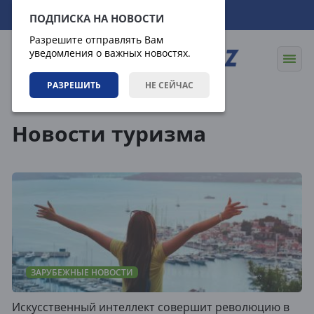
09.08.2026
11:31:06
ПОДПИСКА НА НОВОСТИ
Разрешите отправлять Вам
уведомления о важных новостях.
РАЗРЕШИТЬ
НЕ СЕЙЧАС
Теги
Новости туризма
ЗАРУБЕЖНЫЕ НОВОСТИ
Искусственный интеллект совершит революцию в