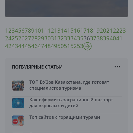
1
2
3
4
5
6
7
8
9
10
11
12
13
14
15
16
17
18
19
20
21
22
23
24
25
26
27
28
29
30
31
32
33
34
35
36
37
38
39
40
41
42
43
44
45
46
47
48
49
50
51
52
53
ПОПУЛЯРНЫЕ СТАТЬИ
ТОП ВУЗов Казахстана, где готовят
специалистов туризма
Как оформить заграничный паспорт
для взрослых и детей
Топ сайтов с горящими турами