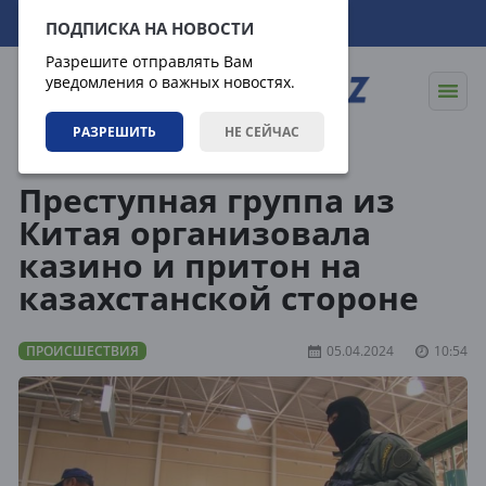
07.08.2026
03:30:18
ПОДПИСКА НА НОВОСТИ
Разрешите отправлять Вам
уведомления о важных новостях.
РАЗРЕШИТЬ
НЕ СЕЙЧАС
Новости
Происшествия
Преступная группа из
Китая организовала
казино и притон на
казахстанской стороне
ПРОИСШЕСТВИЯ
05.04.2024
10:54