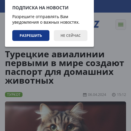
07.08.2026
00:46:00
ПОДПИСКА НА НОВОСТИ
Разрешите отправлять Вам
уведомления о важных новостях.
РАЗРЕШИТЬ
НЕ СЕЙЧАС
Статьи
Туркот
Турецкие авиалинии
первыми в мире создают
паспорт для домашних
животных
ТУРКОТ
06.04.2024
15:12