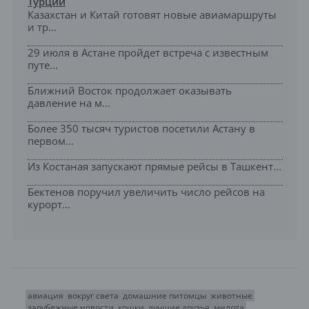
Турции
Казахстан и Китай готовят новые авиамаршруты
и тр...
29 июля в Астане пройдет встреча с известным
путе...
Ближний Восток продолжает оказывать
давление на м...
Более 350 тысяч туристов посетили Астану в
первом...
Из Костаная запускают прямые рейсы в Ташкент...
Бектенов поручил увеличить число рейсов на
курорт...
авиация
вокруг света
домашние питомцы
животные
зарубежные новости
кошки
лучшие друзья
милота