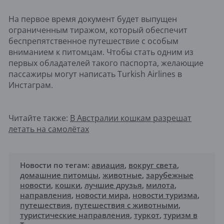
На первое время документ будет выпущен
ограниченным тиражом, который обеспечит
беспрепятственное путешествие с особым
вниманием к питомцам. Чтобы стать одним из
первых обладателей такого паспорта, желающие
пассажиры могут написать Turkish Airlines в
Инстаграм.
Читайте также:
В Австралии кошкам разрешат
летать на самолётах
Новости по тегам:
авиация
,
вокруг света
,
домашние питомцы
,
животные
,
зарубежные
новости
,
кошки
,
лучшие друзья
,
милота
,
направления
,
новости мира
,
новости туризма
,
путешествия
,
путешествия с животными
,
туристические направления
,
туркот
,
туризм в