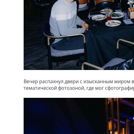
Вечер распахнул двери с изысканным миром 
тематической фотозоной, где мог сфотографи