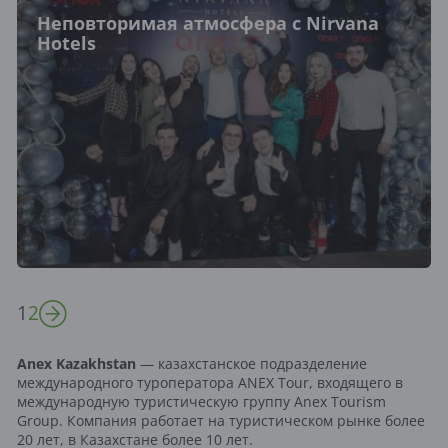
Неповторимая атмосфера с Nirvana
Hotels
1
2
Anex Kazakhstan
— казахстанское подразделение
международного туроператора ANEX Tour, входящего в
международную туристическую группу Anex Tourism
Group. Компания работает на туристическом рынке более
20 лет, в Казахстане более 10 лет.