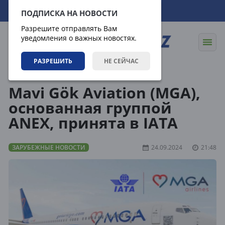
09.08.2026
14:03:14
ПОДПИСКА НА НОВОСТИ
Разрешите отправлять Вам
уведомления о важных новостях.
РАЗРЕШИТЬ
НЕ СЕЙЧАС
Новости
Зарубежные новости
Mavi Gök Aviation (MGA),
основанная группой
ANEX, принята в IATA
ЗАРУБЕЖНЫЕ НОВОСТИ
24.09.2024
21:48