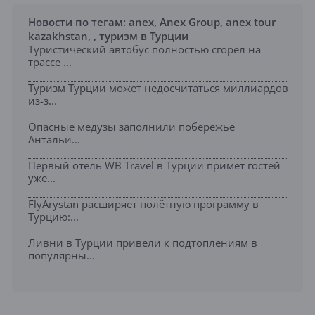
Новости по тегам:
anex
,
Anex Group
,
anex tour
kazakhstan
,
,
туризм в Турции
Туристический автобус полностью сгорел на
трассе ...
Туризм Турции может недосчитаться миллиардов
из-з...
Опасные медузы заполнили побережье
Антальи...
Первый отель WB Travel в Турции примет гостей
уже...
FlyArystan расширяет полётную программу в
Турцию:...
Ливни в Турции привели к подтоплениям в
популярны...