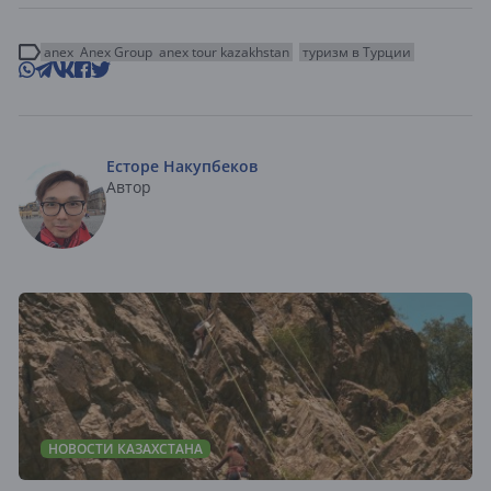
anex
Anex Group
anex tour kazakhstan
туризм в Турции
Есторе Накупбеков
Автор
НОВОСТИ КАЗАХСТАНА