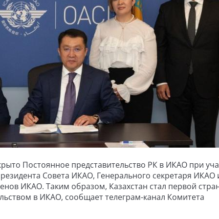
открыто Постоянное представительство РК в ИКАО при уч
резидента Совета ИКАО, Генерального секретаря ИКАО 
енов ИКАО. Таким образом, Казахстан стал первой стра
льством в ИКАО, сообщает телеграм-канал Комитета