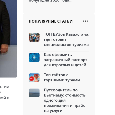
полугодия 2026 года...
ПОПУЛЯРНЫЕ СТАТЬИ
ТОП ВУЗов Казахстана,
где готовят
специалистов туризма
Как оформить
заграничный паспорт
для взрослых и детей
Топ сайтов с
горящими турами
астии
Путеводитель по
и
Вьетнаму: стоимость
ной в
одного дня
проживания и прайс
на услуги