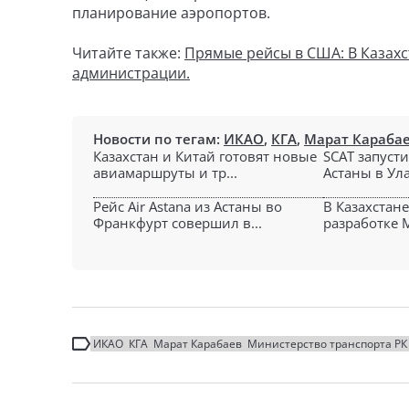
планирование аэропортов.
Читайте также:
Прямые рейсы в США: В Казах
администрации.
Новости по тегам:
ИКАО
,
КГА
,
Марат Караба
Казахстан и Китай готовят новые
SCAT запуст
авиамаршруты и тр...
Астаны в Ула
Рейс Air Astana из Астаны во
В Казахстан
Франкфурт совершил в...
разработке М
ИКАО
КГА
Марат Карабаев
Министерство транспорта РК