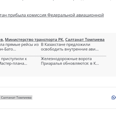
стан прибыла комиссия Федеральной авиационной
ев
,
Министерство транспорта РК
,
Салтанат Томпиева
ила прямые рейсы из
В Казахстане предложили
н-Бато...
освободить внутренние ави...
е приступили к
Железнодорожные ворота
астер-плана...
Приаралья обновляются: в К...
Салтанат Томпиева