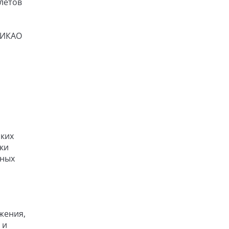
летов
 ИКАО
ских
ки
нных
жения,
 и