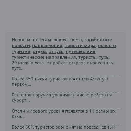
Новости по тегам:
вокруг света
,
зарубежные
новости
,
направления
,
новости мира
,
новости
туризма
,
отдых
,
отпуск
,
путешествия
,
туристические направления
,
туристы
,
туры
29 июля в Астане пройдет встреча с известным
путе...
Более 350 тысяч туристов посетили Астану в
первом...
Бектенов поручил увеличить число рейсов на
курорт...
Отели мирового уровня появятся в 11 регионах
Каза...
Более 60% туристов экономят на повседневных