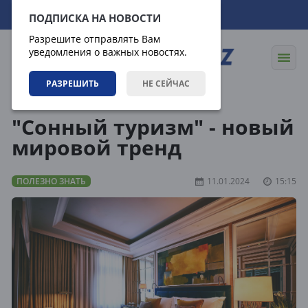
09.08.2026
06:26:56
ПОДПИСКА НА НОВОСТИ
Разрешите отправлять Вам
уведомления о важных новостях.
РАЗРЕШИТЬ
НЕ СЕЙЧАС
Статьи
Полезно знать
"Сонный туризм" - новый
мировой тренд
ПОЛЕЗНО ЗНАТЬ
11.01.2024
15:15