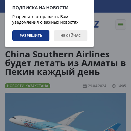
09.08.2026
02:02:40
ПОДПИСКА НА НОВОСТИ
Разрешите отправлять Вам
уведомления о важных новостях.
РАЗРЕШИТЬ
НЕ СЕЙЧАС
Новости
Новости Казахстана
China Southern Airlines
будет летать из Алматы в
Пекин каждый день
НОВОСТИ КАЗАХСТАНА
29.04.2024
14:05