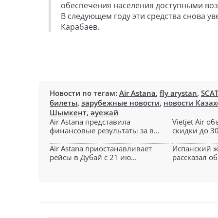
обеспечения населения доступными воз
В следующем году эти средства снова ув
Карабаев.
Новости по тегам:
Air Astana
,
fly arystan
,
SCA
билеты
,
зарубежные новости
,
новости Казах
Шымкент
,
әуежай
Air Astana представила
Vietjet Air 
финансовые результаты за в...
скидки до 30
Air Astana приостанавливает
Испанский ж
рейсы в Дубай с 21 ию...
рассказал об