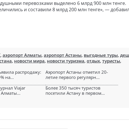
душными перевозками выделено 6 млрд 900 млн тенге.
еличились и составили 8 млрд 200 млн тенге», — добави
T
,
аэропорт Алматы
,
аэропорт Астаны
,
выгодные туры
,
деш
стана
,
новости мира
,
новости туризма
,
отдых
,
туристы
,
объявила распродажу:
Аэропорт Астаны отметил 20-
% на...
летие первого регулярн...
урнал Viajar
Более 350 тысяч туристов
 Алматы...
посетили Астану в первом...