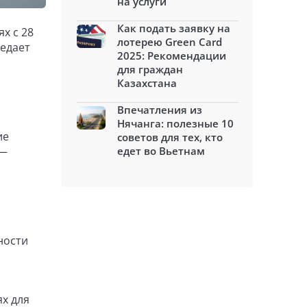
на услуги
Как подать заявку на
х с 28
лотерею Green Card
редает
2025: Рекомендации
для граждан
Казахстана
Впечатления из
Нячанга: полезные 10
ие
советов для тех, кто
 —
едет во Вьетнам
ности
ях для