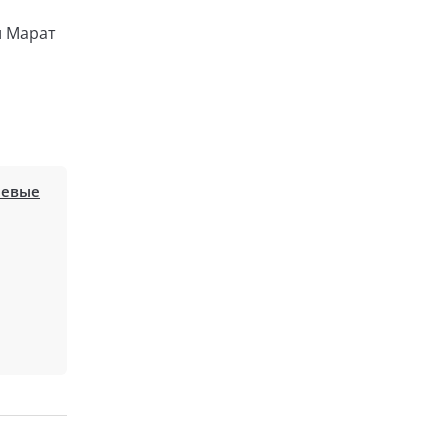
л Марат
евые