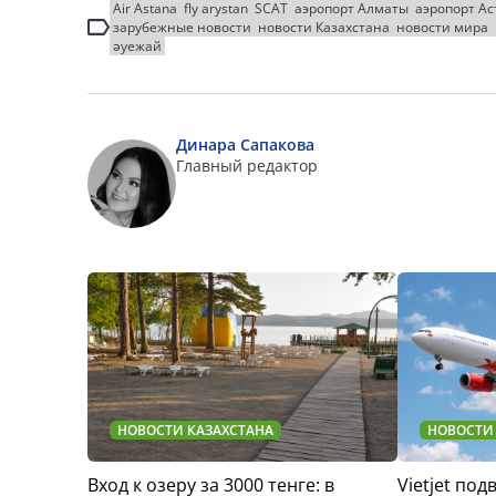
Air Astana
fly arystan
SCAT
аэропорт Алматы
аэропорт А
зарубежные новости
новости Казахстана
новости мира
әуежай
Динара Сапакова
Главный редактор
НОВОСТИ КАЗАХСТАНА
НОВОСТИ
Вход к озеру за 3000 тенге: в
Vietjet по