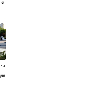
ой
ики
для