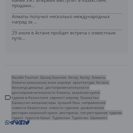
Канье Уэст впервые выступит в Казахстане:
продажи...
Алматы получил несколько международных
наград за ...
29 июля в Астане пройдет встреча с известным
путе...
Kazakh Tourism
Qazaq Gourmet
Актау
Ақтау
Алматы
Алматы қаласының әсем жерлері
архитектура
Астана
белсенді демалыс
достопримечательности
достопримечательности Алматы
казахская кухня
туризм в Казахстане
көрнекті жерлер
Қазақстан
Қазақстан жаңалықтары
лучший беш
направления
новости Казахстана
новости туризма
развлечения
ресторан казахской кухни
рестораны
топ ресторанов
туризм
турист
туристік бағыт
Туркестан
Түркістан
Шымкент