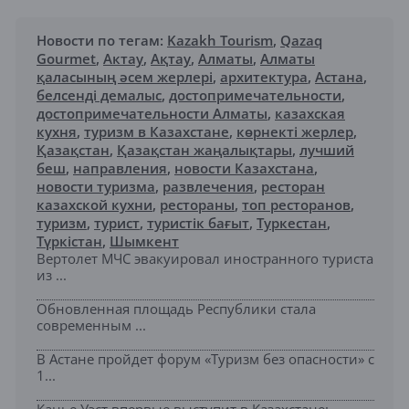
Новости по тегам:
Kazakh Tourism
,
Qazaq
Gourmet
,
Актау
,
Ақтау
,
Алматы
,
Алматы
қаласының әсем жерлері
,
архитектура
,
Астана
,
белсенді демалыс
,
достопримечательности
,
достопримечательности Алматы
,
казахская
кухня
,
туризм в Казахстане
,
көрнекті жерлер
,
Қазақстан
,
Қазақстан жаңалықтары
,
лучший
беш
,
направления
,
новости Казахстана
,
новости туризма
,
развлечения
,
ресторан
казахской кухни
,
рестораны
,
топ ресторанов
,
туризм
,
турист
,
туристік бағыт
,
Туркестан
,
Түркістан
,
Шымкент
Вертолет МЧС эвакуировал иностранного туриста
из ...
Обновленная площадь Республики стала
современным ...
В Астане пройдет форум «Туризм без опасности» с
1...