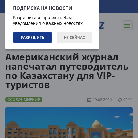
08.08.2026
23:11:54
ПОДПИСКА НА НОВОСТИ
Разрешите отправлять Вам
уведомления о важных новостях.
РАЗРЕШИТЬ
НЕ СЕЙЧАС
Статьи
Особое мнение
Американский журнал
напечатал путеводитель
по Казахстану для VIP-
туристов
ОСОБОЕ МНЕНИЕ
19.02.2024
05:01