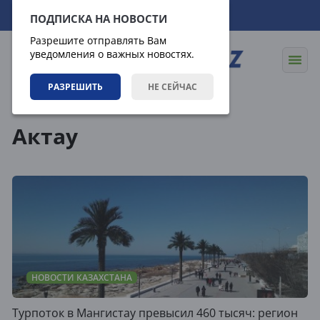
10.08.2026
15:11:27
ПОДПИСКА НА НОВОСТИ
Разрешите отправлять Вам
уведомления о важных новостях.
РАЗРЕШИТЬ
НЕ СЕЙЧАС
Теги
Актау
НОВОСТИ КАЗАХСТАНА
Турпоток в Мангистау превысил 460 тысяч: регион