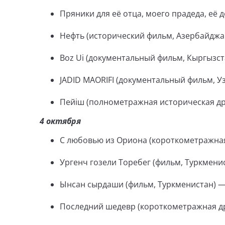
Пряники для её отца, моего прадеда, её 
Нефть (исторический фильм, Азербайджан
Boz Ui (документальный фильм, Кыргызст
JADID MAORIFI (документальный фильм, Уз
Пейіш (полнометражная историческая дра
4 октября
С любовью из Ориона (короткометражная
Ургенч гозели Торебег (фильм, Туркменис
Ынсан сырдаши (фильм, Туркменистан) — 
Последний шедевр (короткометражная др