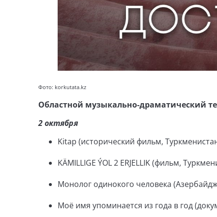
Фото: korkutata.kz
Областной музыкально-драматический теа
2 октября
Kitap (исторический фильм, Туркменистан
KÄMILLIGE ÝOL 2 ERJELLIK (фильм, Туркмен
Монолог одинокого человека (Азербайджа
Моё имя упоминается из года в год (док