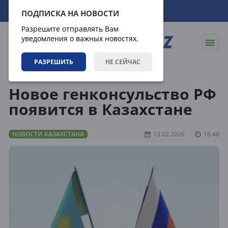
07.08.2026
21:14:25
ПОДПИСКА НА НОВОСТИ
Разрешите отправлять Вам
уведомления о важных новостях.
РАЗРЕШИТЬ
НЕ СЕЙЧАС
Новости
Новости Казахстана
Новое генконсульство РФ
появится в Казахстане
НОВОСТИ КАЗАХСТАНА
13.02.2026
16:48