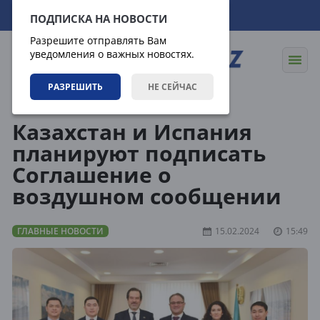
07.08.2026
03:15:02
ПОДПИСКА НА НОВОСТИ
Разрешите отправлять Вам
уведомления о важных новостях.
РАЗРЕШИТЬ
НЕ СЕЙЧАС
Новости
Главные новости
Казахстан и Испания
планируют подписать
Соглашение о
воздушном сообщении
ГЛАВНЫЕ НОВОСТИ
15.02.2024
15:49