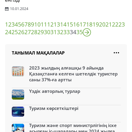
енгізді
10.01.2024
1
2
3
4
5
6
7
8
9
10
11
12
13
14
15
16
17
18
19
20
21
22
23
24
25
26
27
28
29
30
31
32
33
34
35
ТАНЫМАЛ МАҚАЛАЛАР
2023 жылдың алғашқы 9 айында
Қазақстанға келген шетелдік туристер
саны 37%-ға артты
Үздік авторлық турлар
Туризм көрсеткіштері
Туризм және спорт министрлігінің іске
асырған іс-шаралары мен 2024 жылға