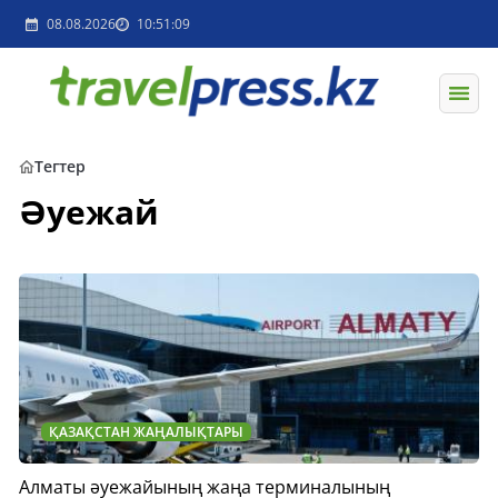
08.08.2026
10:51:09
Тегтер
Әуежай
ҚАЗАҚСТАН ЖАҢАЛЫҚТАРЫ
Алматы әуежайының жаңа терминалының