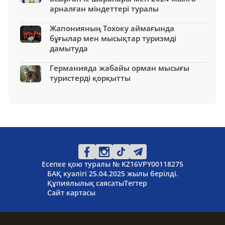
арналған міндеттері туралы
Жапонияның Тохоку аймағында
бұғылар мен мысықтар туризмді
дамытуда
Германияда жабайы орман мысығы
туристерді қорқытты
Есепке қою туралы № KZ16VPY00118275
БАҚ куәлігі 25.04.2025 жылы берілді.
Құпиялылық саясаты
Тегтер
Сайт картасы