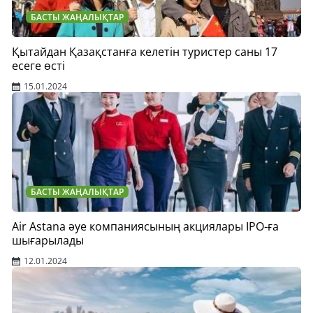
БАСТЫ ЖАҢАЛЫҚТАР
Қытайдан Қазақстанға келетін туристер саны 17
есеге өсті
15.01.2024
БАСТЫ ЖАҢАЛЫҚТАР
Air Astana әуе компаниясының акциялары IPO-ға
шығарылады
12.01.2024