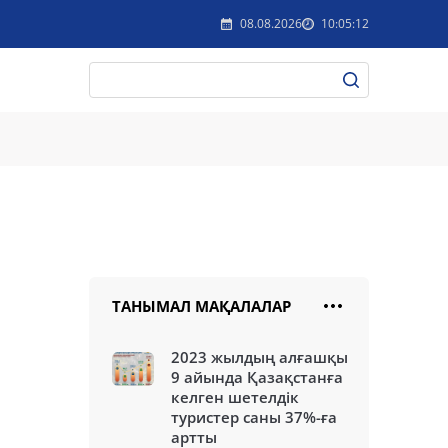
08.08.2026
10:05:12
ТАНЫМАЛ МАҚАЛАЛАР
2023 жылдың алғашқы
9 айында Қазақстанға
келген шетелдік
туристер саны 37%-ға
артты