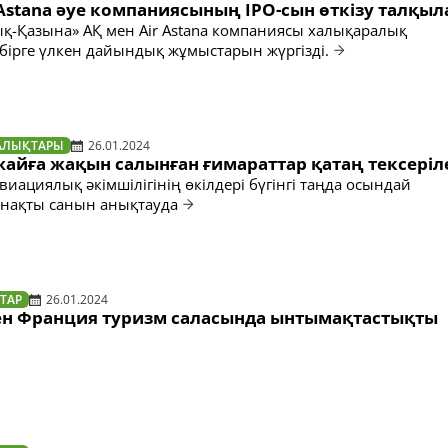
 Astana әуе компаниясының IPO-сын өткізу талқы
ық-Қазына» АҚ мен Air Astana компаниясы халықаралық
бірге үлкен дайындық жұмыстарын жүргізді.
АЛЫҚТАРЫ
26.01.2024
жайға жақын салынған ғимараттар қатаң тексеріл
иациялық әкімшілігінің өкілдері бүгінгі таңда осындай
 нақты санын анықтауда
ТАР
26.01.2024
ен Франция туризм саласында ынтымақтастықты