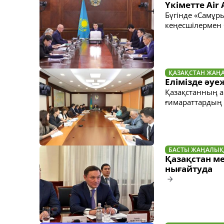
Үкіметте Air
Бүгінде «Самұр
кеңесшілермен 
ҚАЗАҚСТАН ЖАҢ
Елімізде әуе
Қазақстанның ав
ғимараттардың
БАСТЫ ЖАҢАЛЫҚ
Қазақстан м
нығайтуда