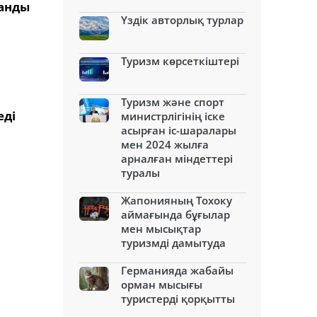
ланды
Үздік авторлық турлар
Туризм көрсеткіштері
Туризм және спорт
еді
министрлігінің іске
асырған іс-шаралары
мен 2024 жылға
арналған міндеттері
туралы
Жапонияның Тохоку
аймағында бұғылар
мен мысықтар
туризмді дамытуда
Германияда жабайы
орман мысығы
туристерді қорқытты