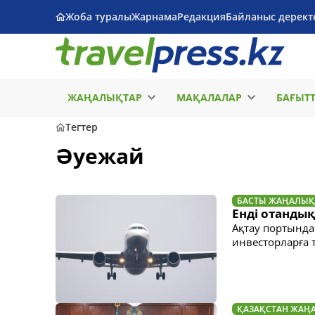
Жоба туралы
Жарнама
Редакция
Байланыс дерект
ЖАҢАЛЫҚТАР
МАҚАЛАЛАР
БАҒЫТ
Тегтер
Әуежай
БАСТЫ ЖАҢАЛЫҚ
Енді отанды
Ақтау портында
инвесторларға 
ҚАЗАҚСТАН ЖАҢ