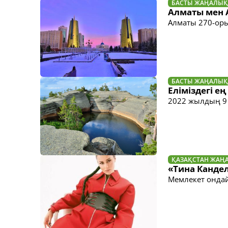
БАСТЫ ЖАҢАЛЫҚ
Алматы мен 
Алматы 270-оры
БАСТЫ ЖАҢАЛЫҚ
Еліміздегі е
2022 жылдың 9 
ҚАЗАҚСТАН ЖАҢ
«Тина Кандел
Мемлекет онда