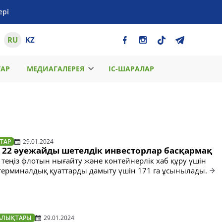
ері
RU
KZ
ТАР
МЕДИАГАЛЕРЕЯ
ІС-ШАРАЛАР
ТАР
29.01.2024
қ 22 әуежайды шетелдік инвесторлар басқармақ
 теңіз флотын нығайту және контейнерлік хаб құру үшін
терминалдық қуаттарды дамыту үшін 171 га ұсынылады.
АЛЫҚТАРЫ
29.01.2024