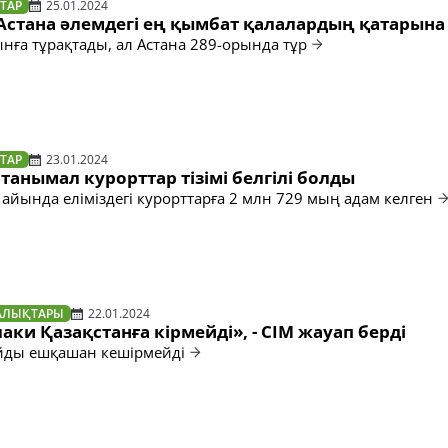
ТАР
25.01.2024
Астана әлемдегі ең қымбат қалалардың қатарына 
нға тұрақтады, ал Астана 289-орында тұр
ТАР
23.01.2024
ң танымал курорттар тізімі белгілі болды
айында еліміздегі курорттарға 2 млн 729 мың адам келген
АЛЫҚТАРЫ
22.01.2024
аки Қазақстанға кірмейді», - СІМ жауап берді
йды ешқашан кешірмейді