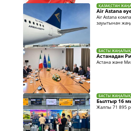
ҚАЗАҚСТАН ЖАҢ
Air Astana ә
Air Astana ком
зауытынан жаңа 
БАСТЫ ЖАҢАЛЫҚ
Астанадан Р
Астана және Ми
БАСТЫ ЖАҢАЛЫҚ
Былтыр 16 м
Жалпы 71 895 