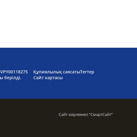
6VPY00118275
Құпиялылық саясаты
Тегтер
ы берілді.
Сайт картасы
Сайт әзірлемесі “
СмартСайт
”