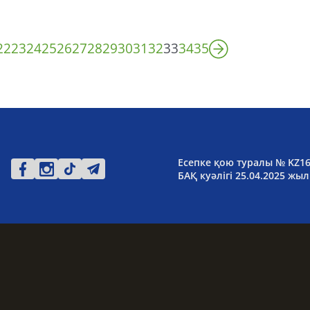
22
23
24
25
26
27
28
29
30
31
32
33
34
35
Есепке қою туралы № KZ1
БАҚ куәлігі 25.04.2025 жыл