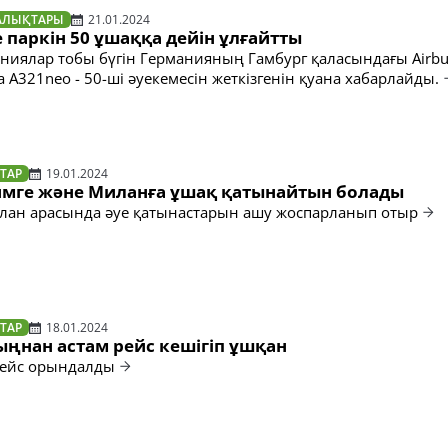
АЛЫҚТАРЫ
21.01.2024
уе паркін 50 ұшаққа дейін ұлғайтты
паниялар тобы бүгін Германияның Гамбург қаласындағы Airb
A321neo - 50-ші әуекемесін жеткізгенін қуана хабарлайды.
ТАР
19.01.2024
имге және Миланға ұшақ қатынайтын болады
лан арасында әуе қатынастарын ашу жоспарланып отыр
ТАР
18.01.2024
ыңнан астам рейс кешігіп ұшқан
рейс орындалды