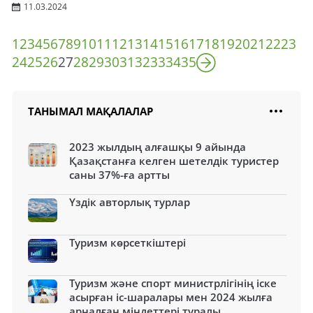
11.03.2024
1
2
3
4
5
6
7
8
9
10
11
12
13
14
15
16
17
18
19
20
21
22
23
24
25
26
27
28
29
30
31
32
33
34
35
ТАНЫМАЛ МАҚАЛАЛАР
2023 жылдың алғашқы 9 айында
Қазақстанға келген шетелдік туристер
саны 37%-ға артты
Үздік авторлық турлар
Туризм көрсеткіштері
Туризм және спорт министрлігінің іске
асырған іс-шаралары мен 2024 жылға
арналған міндеттері туралы