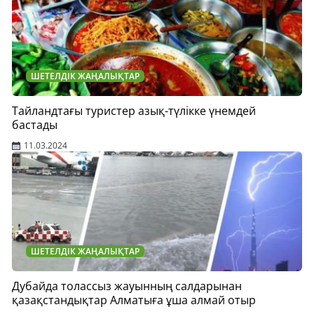
ШЕТЕЛДІК ЖАҢАЛЫҚТАР
Тайландтағы туристер азық-түлікке үнемдей
бастады
11.03.2024
ШЕТЕЛДІК ЖАҢАЛЫҚТАР
Дубайда толассыз жауынның салдарынан
қазақстандықтар Алматыға ұша алмай отыр