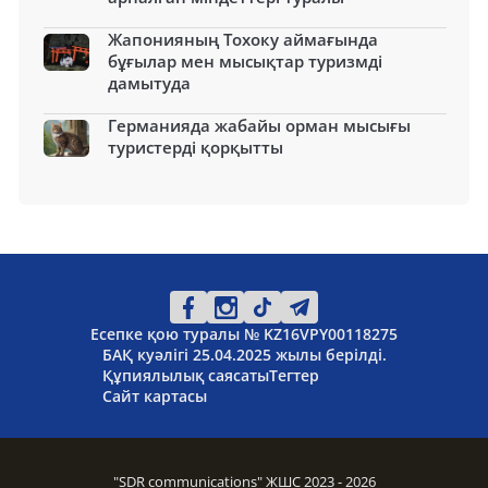
Жапонияның Тохоку аймағында
бұғылар мен мысықтар туризмді
дамытуда
Германияда жабайы орман мысығы
туристерді қорқытты
Есепке қою туралы № KZ16VPY00118275
БАҚ куәлігі 25.04.2025 жылы берілді.
Құпиялылық саясаты
Тегтер
Сайт картасы
"SDR communications" ЖШС 2023 - 2026