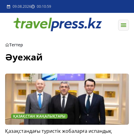
09.08.2026
00:10:59
Тегтер
Әуежай
ҚАЗАҚСТАН ЖАҢАЛЫҚТАРЫ
Қазақстандағы туристік жобаларға испандық