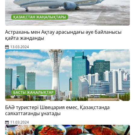
ҚАЗАҚСТАН ЖАҢАЛЫҚТАРЫ
Астрахань мен Ақтау арасындағы әуе байланысы
қайта жанданды
13.03.2024
БАСТЫ ЖАҢАЛЫҚТАР
БАӘ туристері Швецария емес, Қазақстанда
саяхаттағанды ұнатады
11.03.2024