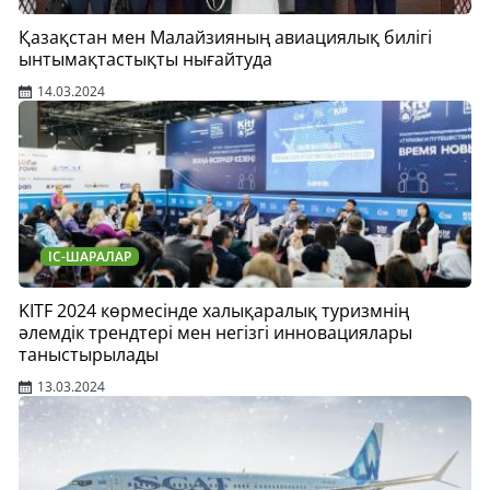
Қазақстан мен Малайзияның авиациялық билігі
ынтымақтастықты нығайтуда
14.03.2024
ІС-ШАРАЛАР
KITF 2024 көрмесінде халықаралық туризмнің
әлемдік трендтері мен негізгі инновациялары
таныстырылады
13.03.2024