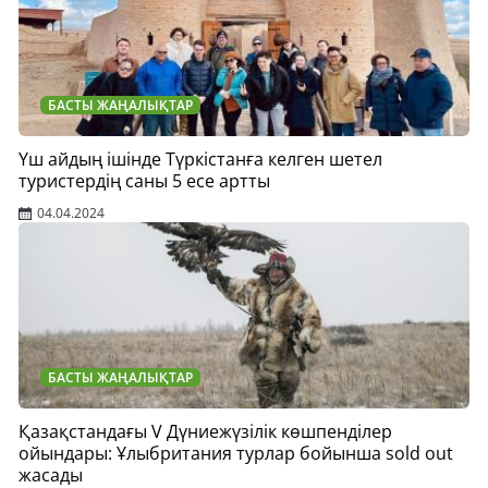
БАСТЫ ЖАҢАЛЫҚТАР
Үш айдың ішінде Түркістанға келген шетел
туристердің саны 5 есе артты
04.04.2024
БАСТЫ ЖАҢАЛЫҚТАР
Қазақстандағы V Дүниежүзілік көшпенділер
ойындары: Ұлыбритания турлар бойынша sold out
жасады