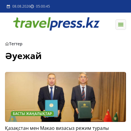
08.08.2026
05:00:45
Тегтер
Әуежай
БАСТЫ ЖАҢАЛЫҚТАР
Қазақстан мен Макао визасыз режим туралы