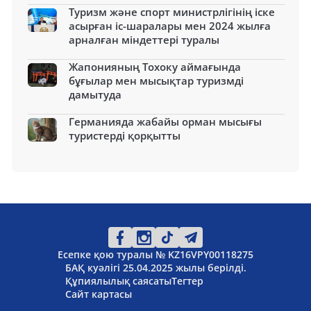
Туризм және спорт министрлігінің іске
асырған іс-шаралары мен 2024 жылға
арналған міндеттері туралы
Жапонияның Тохоку аймағында
бұғылар мен мысықтар туризмді
дамытуда
Германияда жабайы орман мысығы
туристерді қорқытты
Есепке қою туралы № KZ16VPY00118275
БАҚ куәлігі 25.04.2025 жылы берілді.
Құпиялылық саясаты
Тегтер
Сайт картасы