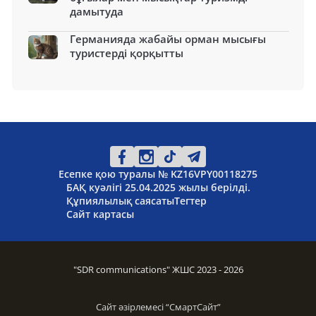
дамытуда
Германияда жабайы орман мысығы
туристерді қорқытты
Есепке қою туралы № KZ16VPY00118275
БАҚ куәлігі 25.04.2025 жылы берілді.
Құпиялылық саясаты
Тегтер
Сайт картасы
"SDR communications" ЖШС 2023 - 2026
Сайт әзірлемесі “
СмартСайт
”