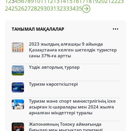
1
2
3
4
5
6
7
8
9
10
11
12
13
14
15
16
17
18
19
20
21
22
23
24
25
26
27
28
29
30
31
32
33
34
35
ТАНЫМАЛ МАҚАЛАЛАР
2023 жылдың алғашқы 9 айында
Қазақстанға келген шетелдік туристер
саны 37%-ға артты
Үздік авторлық турлар
Туризм көрсеткіштері
Туризм және спорт министрлігінің іске
асырған іс-шаралары мен 2024 жылға
арналған міндеттері туралы
Жапонияның Тохоку аймағында
бұғылар мен мысықтар туризмді