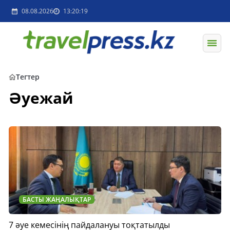
08.08.2026
13:20:19
Тегтер
Әуежай
БАСТЫ ЖАҢАЛЫҚТАР
7 әуе кемесінің пайдалануы тоқтатылды