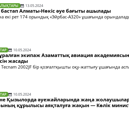
АЛЫҚТАРЫ
13.05.2024
 бастап Алматы-Нөкіс әуе бағыты ашылады
на екі рет 174 орындық «Эйрбас-А320» ұшағында орындала
ТАР
10.05.2024
ұралған экипаж Азаматтық авиация академиясы
сін жасады
 Tecnam 2002JF бір қозғалтқышты оқу-жаттығу ұшағында асп
ТАР
10.05.2024
не Қызылорда әуежайларында жаңа жолаушыла
ының құрылысы аяқталуға жақын — Көлік минис