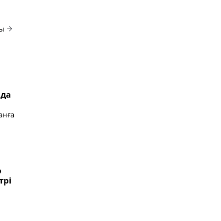
ды
нда
анға
р
трі