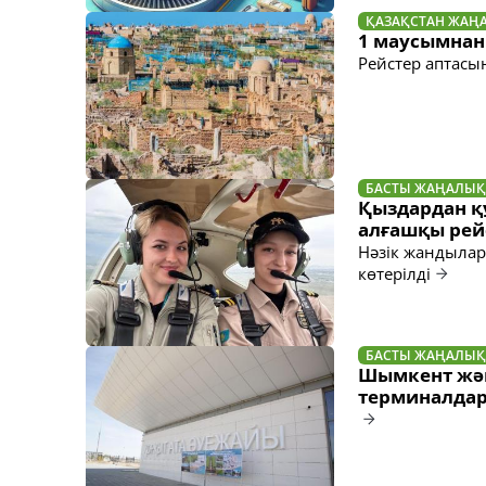
ҚАЗАҚСТАН ЖАҢ
1 маусымнан
Рейстер аптасы
БАСТЫ ЖАҢАЛЫҚ
Қыздардан қ
алғашқы рей
Нәзік жандылар
көтерілді
БАСТЫ ЖАҢАЛЫҚ
Шымкент жә
терминалдар