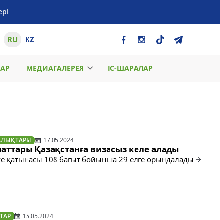
ері
RU
KZ
ТАР
МЕДИАГАЛЕРЕЯ
ІС-ШАРАЛАР
АЛЫҚТАРЫ
17.05.2024
маттары Қазақстанға визасыз келе алады
е қатынасы 108 бағыт бойынша 29 елге орындалады
ТАР
15.05.2024