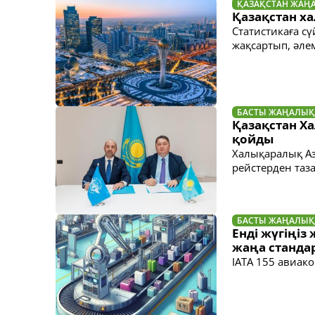
ҚАЗАҚСТАН ЖАҢ
Қазақстан х
Статистикаға с
жақсартып, әле
БАСТЫ ЖАҢАЛЫҚ
Қазақстан Х
қойды
Халықаралық Аз
рейстерден таза
БАСТЫ ЖАҢАЛЫҚ
Енді жүгіңі
жаңа стандар
IATA 155 авиак