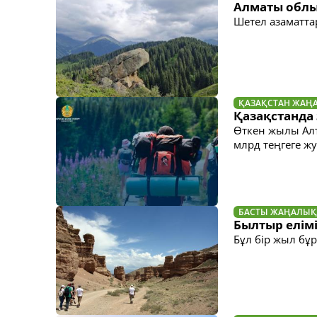
Алматы облыс
Шетел азаматта
ҚАЗАҚСТАН ЖАҢ
Қазақстанда
Өткен жылы Алт
млрд теңгеге ж
БАСТЫ ЖАҢАЛЫҚ
Былтыр елімі
Бұл бір жыл бұр