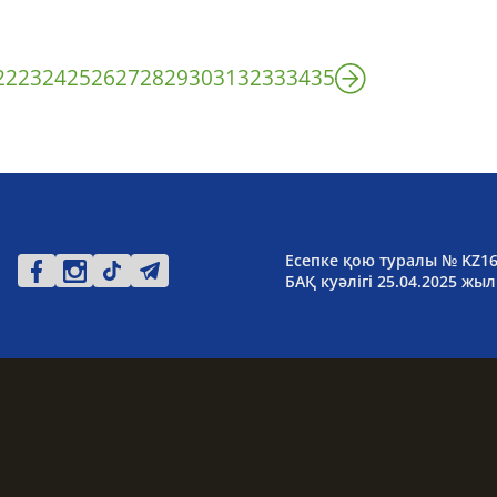
22
23
24
25
26
27
28
29
30
31
32
33
34
35
Есепке қою туралы № KZ1
БАҚ куәлігі 25.04.2025 жыл