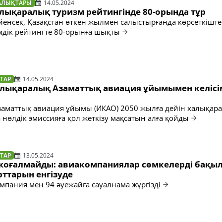
АЛЫҚТАРЫ
14.05.2024
алықаралық туризм рейтингінде 80-орында тұр
үйенсек, Қазақстан өткен жылмен салыстырғанда көрсеткіште
мдік рейтингте 80-орынға шықты
ТАР
14.05.2024
алықаралық Азаматтық авиация ұйымымен келісі
аматтық авиация ұйымы (ИКАО) 2050 жылға дейін халықар
 нөлдік эмиссияға қол жеткізу мақсатын алға қойды
ТАР
13.05.2024
з жоғалмайды: авиакомпаниялар сөмкелерді бақы
ттарын енгізуде
омпания мен 94 әуежайға сауалнама жүргізді