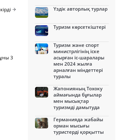
Үздік авторлық турлар
кірді
Туризм көрсеткіштері
Туризм және спорт
министрлігінің іске
құны 3
асырған іс-шаралары
мен 2024 жылға
арналған міндеттері
туралы
Жапонияның Тохоку
аймағында бұғылар
мен мысықтар
туризмді дамытуда
Германияда жабайы
орман мысығы
туристерді қорқытты