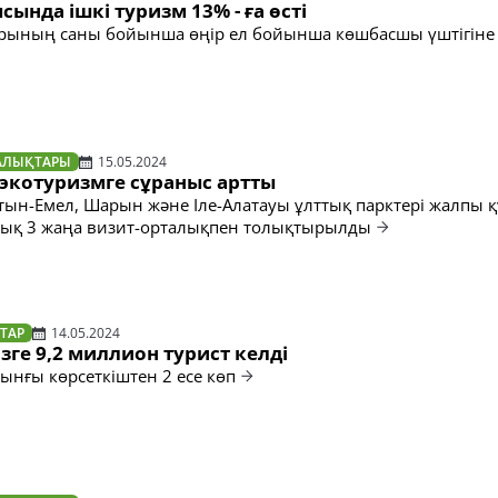
ында ішкі туризм 13% - ға өсті
рының саны бойынша өңір ел бойынша көшбасшы үштігіне 
АЛЫҚТАРЫ
15.05.2024
 экотуризмге сұраныс артты
ын-Емел, Шарын және Іле-Алатауы ұлттық парктері жалпы 
уық 3 жаңа визит-орталықпен толықтырылды
ТАР
14.05.2024
зге 9,2 миллион турист келді
ынғы көрсеткіштен 2 есе көп