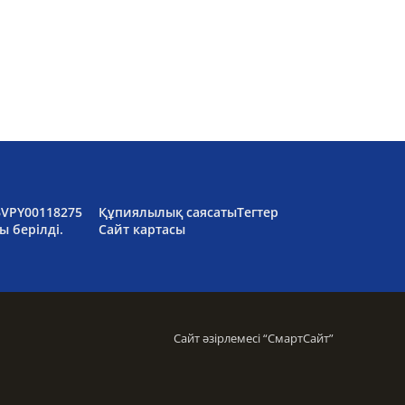
6VPY00118275
Құпиялылық саясаты
Тегтер
ы берілді.
Сайт картасы
Сайт әзірлемесі “
СмартСайт
”