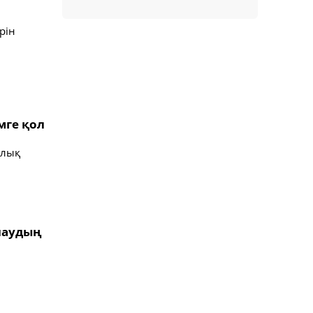
рін
мге қол
алық
лаудың