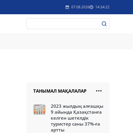
07.08.2026
14:34:22
ТАНЫМАЛ МАҚАЛАЛАР
2023 жылдың алғашқы
9 айында Қазақстанға
келген шетелдік
туристер саны 37%-ға
артты