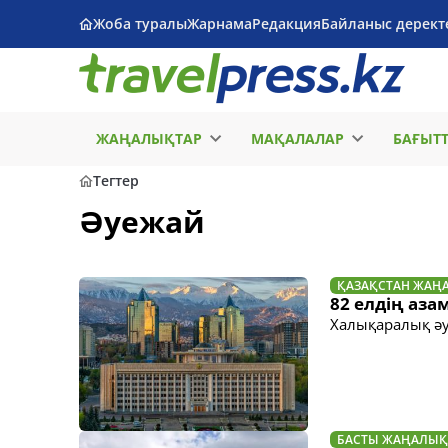
Жоба туралы
Жарнама
Редакция
Байланыс дерект
ЖАҢАЛЫҚТАР
МАҚАЛАЛАР
БАҒЫТ
Тегтер
Әуежай
ҚАЗАҚСТАН ЖАҢ
82 елдің аза
Халықаралық әу
БАСТЫ ЖАҢАЛЫҚ