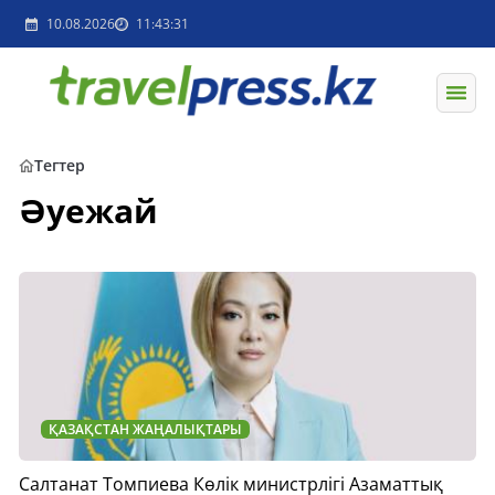
10.08.2026
11:43:31
Тегтер
Әуежай
ҚАЗАҚСТАН ЖАҢАЛЫҚТАРЫ
Салтанат Томпиева Көлік министрлігі Азаматтық