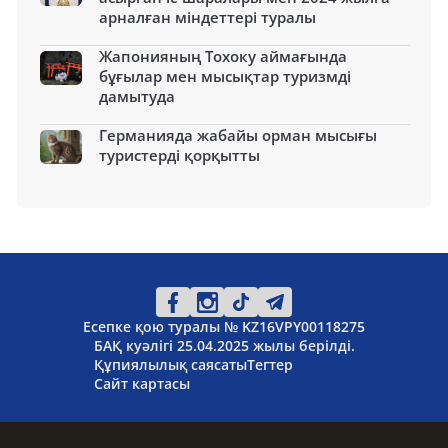
арналған міндеттері туралы
Жапонияның Тохоку аймағында
бұғылар мен мысықтар туризмді
дамытуда
Германияда жабайы орман мысығы
туристерді қорқытты
Есепке қою туралы № KZ16VPY00118275
БАҚ куәлігі 25.04.2025 жылы берілді.
Құпиялылық саясаты
Тегтер
Сайт картасы