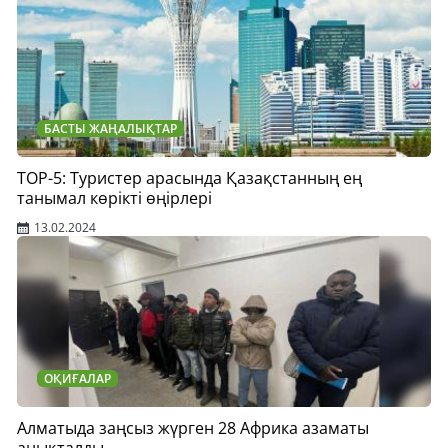
БАСТЫ ЖАҢАЛЫҚТАР
TOP-5: Туристер арасында Қазақстанның ең
танымал көрікті өңірлері
13.02.2024
ОҚИҒАЛАР
Алматыда заңсыз жүрген 28 Африка азаматы