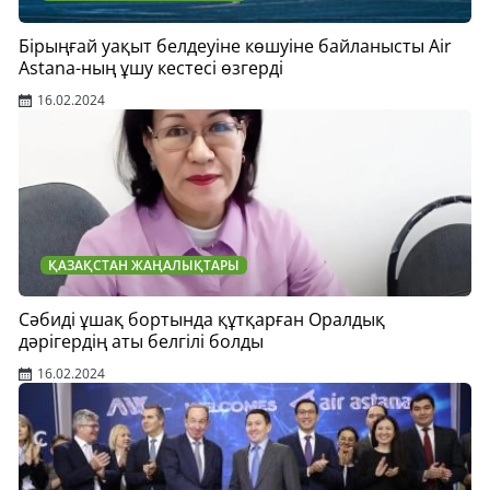
Бірыңғай уақыт белдеуіне көшуіне байланысты Air
Astana-ның ұшу кестесі өзгерді
16.02.2024
ҚАЗАҚСТАН ЖАҢАЛЫҚТАРЫ
Сәбиді ұшақ бортында құтқарған Оралдық
дәрігердің аты белгілі болды
16.02.2024