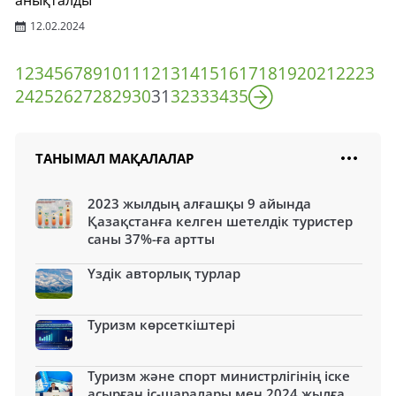
анықталды
12.02.2024
1
2
3
4
5
6
7
8
9
10
11
12
13
14
15
16
17
18
19
20
21
22
23
24
25
26
27
28
29
30
31
32
33
34
35
ТАНЫМАЛ МАҚАЛАЛАР
2023 жылдың алғашқы 9 айында
Қазақстанға келген шетелдік туристер
саны 37%-ға артты
Үздік авторлық турлар
Туризм көрсеткіштері
Туризм және спорт министрлігінің іске
асырған іс-шаралары мен 2024 жылға