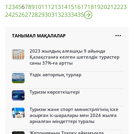
1
2
3
4
5
6
7
8
9
10
11
12
13
14
15
16
17
18
19
20
21
22
23
24
25
26
27
28
29
30
31
32
33
34
35
ТАНЫМАЛ МАҚАЛАЛАР
2023 жылдың алғашқы 9 айында
Қазақстанға келген шетелдік туристер
саны 37%-ға артты
Үздік авторлық турлар
Туризм көрсеткіштері
Туризм және спорт министрлігінің іске
асырған іс-шаралары мен 2024 жылға
арналған міндеттері туралы
Жапонияның Тохоку аймағында