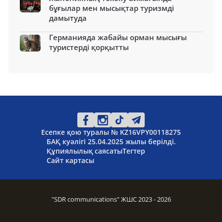
бұғылар мен мысықтар туризмді
дамытуда
Германияда жабайы орман мысығы
туристерді қорқытты
Есепке қою туралы № KZ16VPY00118275
БАҚ куәлігі 25.04.2025 жылы берілді.
Құпиялылық саясаты
Тегтер
Сайт картасы
"SDR communications" ЖШС 2023 - 2026