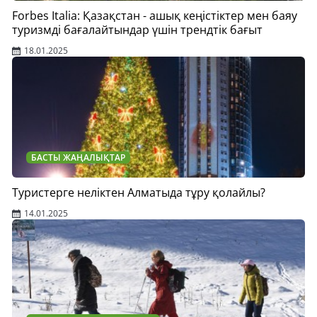
Forbes Italia: Қазақстан - ашық кеңістіктер мен баяу
туризмді бағалайтындар үшін трендтік бағыт
18.01.2025
БАСТЫ ЖАҢАЛЫҚТАР
Туристерге неліктен Алматыда тұру қолайлы?
14.01.2025