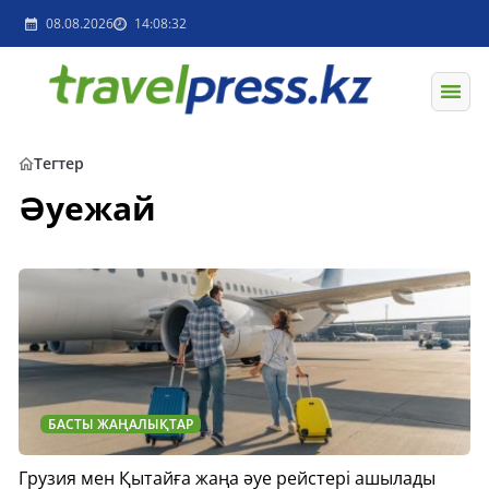
08.08.2026
14:08:32
Тегтер
Әуежай
БАСТЫ ЖАҢАЛЫҚТАР
Грузия мен Қытайға жаңа әуе рейстері ашылады