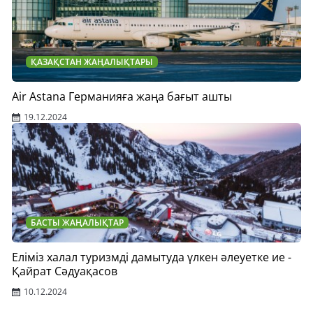
ҚАЗАҚСТАН ЖАҢАЛЫҚТАРЫ
Air Astana Германияға жаңа бағыт ашты
19.12.2024
БАСТЫ ЖАҢАЛЫҚТАР
Еліміз халал туризмді дамытуда үлкен әлеуетке ие -
Қайрат Сәдуақасов
10.12.2024