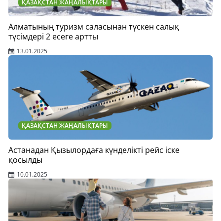
ҚАЗАҚСТАН ЖАҢАЛЫҚТАРЫ
Алматының туризм саласынан түскен салық
түсімдері 2 есеге артты
13.01.2025
ҚАЗАҚСТАН ЖАҢАЛЫҚТАРЫ
Астанадан Қызылордаға күнделікті рейс іске
қосылды
10.01.2025