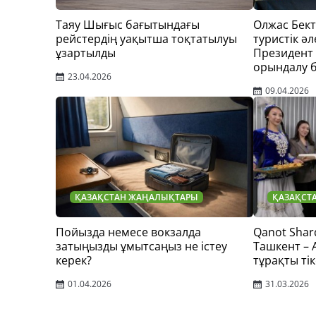
Таяу Шығыс бағытындағы
Олжас Бек
рейстердің уақытша тоқтатылуы
туристік әл
ұзартылды
Президент
орындалу 
23.04.2026
09.04.2026
ҚАЗАҚСТАН ЖАҢАЛЫҚТАРЫ
ҚАЗАҚСТ
Пойызда немесе вокзалда
Qanot Shar
затыңызды ұмытсаңыз не істеу
Ташкент –
керек?
тұрақты тік
01.04.2026
31.03.2026