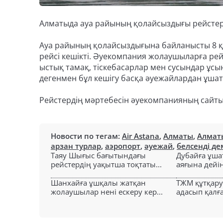
Алматыда ауа райының қолайсыздығы рейстердің
Ауа райының қолайсыздығына байланысты 8 қ
рейсі кешікті. Әуекомпания жолаушыларға рей
ыстық тамақ, тіскебасарлар мен сусындар ұсынд
дегенмен бұл кешігу басқа әуежайлардан ұшат
Рейстердің мәртебесін әуекомпанияның сайты
Новости по тегам:
Air Astana
,
Алматы
,
Алмат
арзан турлар
,
аэропорт
,
әуежай
,
белсенді д
Таяу Шығыс бағытындағы
Дубайға ұша
рейстердің уақытша тоқтаты...
аяғына дейін 
Шанхайға ұшқалы жатқан
ТЖМ құтқар
жолаушылар нені ескеру кер...
адасып қалға