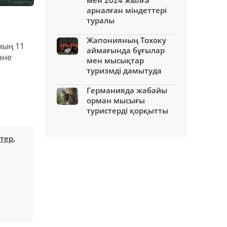
мен 2024 жылға
арналған міндеттері
туралы
Жапонияның Тохоку
ның 11
аймағында бұғылар
әне
мен мысықтар
туризмді дамытуда
Германияда жабайы
орман мысығы
туристерді қорқытты
ттер
,