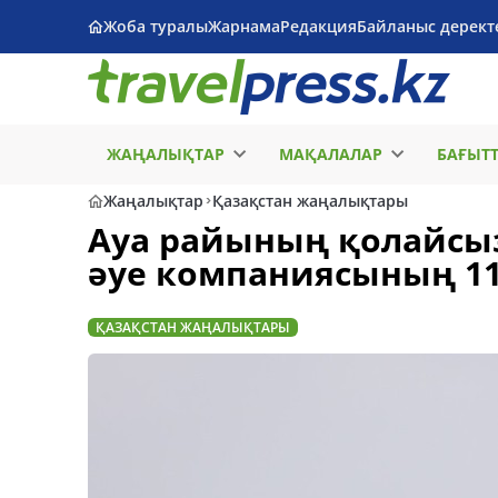
Жоба туралы
Жарнама
Редакция
Байланыс дерект
ЖАҢАЛЫҚТАР
МАҚАЛАЛАР
БАҒЫТ
Жаңалықтар
Қазақстан жаңалықтары
Ауа райының қолайсыз
әуе компаниясының 11 
ҚАЗАҚСТАН ЖАҢАЛЫҚТАРЫ