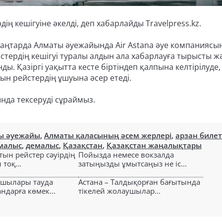
 кешігуіне әкелді, деп хабарлайды Travelpress.kz.
аңтарда Алматы әуежайында Air Astana әуе компаниясы
стердің кешігуі туралы алдын ала хабарлауға тырысты ж
ы. Қазіргі уақытта кесте біртіндеп қалпына келтірілуде,
ын рейстердің ұшуына әсер етеді.
нда тексеруді сұраймыз.
ы әуежайы
,
Алматы қаласының әсем жерлері
,
арзан биле
емалыс
,
демалыс
,
Қазақстан
,
Қазақстан жаңалықтары
тын рейстер сәуірдің
Пойызда немесе вокзалда
тоқ...
затыңызды ұмытсаңыз не іс...
ушылары тауда
Астана – Талдықорған бағытында
ндарға көмек...
тікелей жолаушылар...