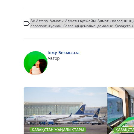
Air Astana
Алматы
Алматы әуежайы
Алматы қаласының 
аэропорт
әуежай
белсенді демалыс
демалыс
Қазақстан
Інжу Бекмырза
Автор
ҚАЗАҚСТАН ЖАҢАЛЫҚТАРЫ
ҚАЗАҚСТ