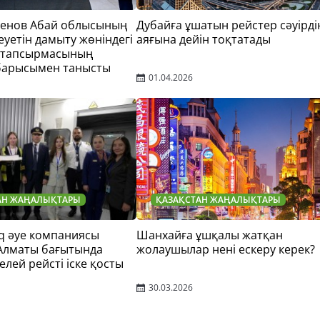
тенов Абай облысының
Дубайға ұшатын рейстер сәуірді
еуетін дамыту жөніндегі
аяғына дейін тоқтатады
 тапсырмасының
барысымен танысты
01.04.2026
АН ЖАҢАЛЫҚТАРЫ
ҚАЗАҚСТАН ЖАҢАЛЫҚТАРЫ
q әуе компаниясы
Шанхайға ұшқалы жатқан
 Алматы бағытында
жолаушылар нені ескеру керек?
елей рейсті іске қосты
30.03.2026