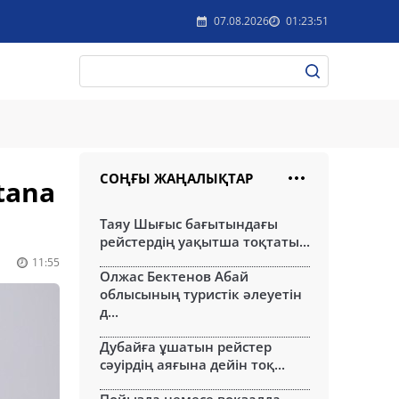
07.08.2026
01:23:51
СОҢҒЫ ЖАҢАЛЫҚТАР
tana
Таяу Шығыс бағытындағы
рейстердің уақытша тоқтаты...
11:55
Олжас Бектенов Абай
облысының туристік әлеуетін
д...
Дубайға ұшатын рейстер
сәуірдің аяғына дейін тоқ...