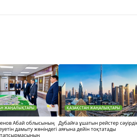
АН ЖАҢАЛЫҚТАРЫ
ҚАЗАҚСТАН ЖАҢАЛЫҚТАРЫ
тенов Абай облысының
Дубайға ұшатын рейстер сәуірді
еуетін дамыту жөніндегі
аяғына дейін тоқтатады
 тапсырмасының