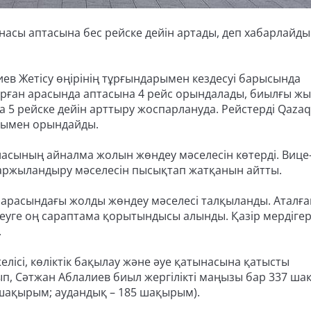
насы аптасына бес рейске дейін артады, деп хабарлайды
иев Жетісу өңірінің тұрғындарымен кездесуі барысында
қорған арасында аптасына 4 рейс орындалады, биылғы ж
5 рейске дейін арттыру жоспарлануда. Рейстерді Qazaq 
арымен орындайды.
ласының айналма жолын жөндеу мәселесін көтерді. Вице
қаржыландыру мәселесін пысықтап жатқанын айтты.
арасындағы жолды жөндеу мәселесі талқыланды. Аталға
уге оң сараптама қорытындысы алынды. Қазір мердігер
.
желісі, көліктік бақылау және әуе қатынасына қатысты
ып, Сәтжан Аблалиев биыл жергілікті маңызы бар 337 ш
 шақырым; аудандық – 185 шақырым).