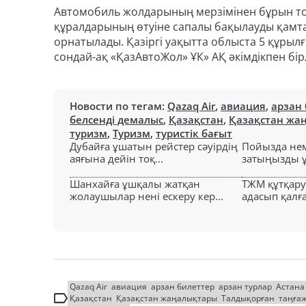
Автомобиль жолдарының мерзімінен бұрын тоз
құралдарының өтуіне сапалы бақылауды қамт
орнатылады. Қазіргі уақытта облыста 5 құрылғ
сондай-ақ «ҚазАвтоЖол» ҰК» АҚ әкімдікпен бі
Новости по тегам:
Qazaq Air
,
авиация
,
арзан
белсенді демалыс
,
Қазақстан
,
Қазақстан жа
туризм
,
Туризм
,
туристік бағыт
Дубайға ұшатын рейстер сәуірдің
Пойызда нем
аяғына дейін тоқ...
затыңызды ұм
Шанхайға ұшқалы жатқан
ТЖМ құтқар
жолаушылар нені ескеру кер...
адасып қалға
Qazaq Air
авиация
арзан билеттер
арзан турлар
Астана
Қазақстан
Қазақстан жаңалықтары
Талдықорған
таңға