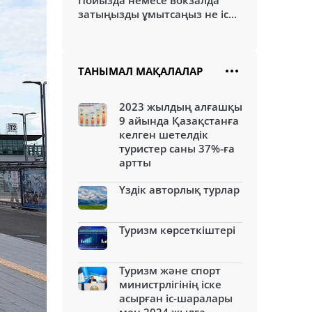
Пойызда немесе вокзалда
затыңызды ұмытсаңыз не іс...
ТАНЫМАЛ МАҚАЛАЛАР
2023 жылдың алғашқы
9 айында Қазақстанға
келген шетелдік
туристер саны 37%-ға
артты
Үздік авторлық турлар
Туризм көрсеткіштері
Туризм және спорт
министрлігінің іске
асырған іс-шаралары