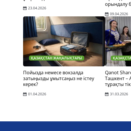
орындалу 
23.04.2026
09.04.2026
ҚАЗАҚСТАН ЖАҢАЛЫҚТАРЫ
ҚАЗАҚСТ
Пойызда немесе вокзалда
Qanot Shar
затыңызды ұмытсаңыз не істеу
Ташкент –
керек?
тұрақты тік
01.04.2026
31.03.2026