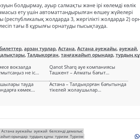
уын болдырмау, ауыр салмақты және ірі көлемді көлік
амасыз ету үшін автоматтандырылған өлшеу жүйелері
ы (республикалық жолдарда 3, жергілікті жолдарда 2) ор
рлесіп тағы 8 құрылғы орнатуды пысықтауда.
 билеттер
,
арзан турлар
,
Астана
,
Астана әуежайы
,
әуежай
,
ңалықтары
,
Талдықорған
,
таңғажайып орындар
,
турдың қ
есе вокзалда
Qanot Sharq әуе компаниясы
ытсаңыз не іс...
Ташкент – Алматы бағыт...
ушылары тауда
Астана – Талдықорған бағытында
ндарға көмек...
тікелей жолаушылар...
Астана әуежайы
әуежай
белсенді демалыс
жайып орындар
турдың құны
туризм
Туризм