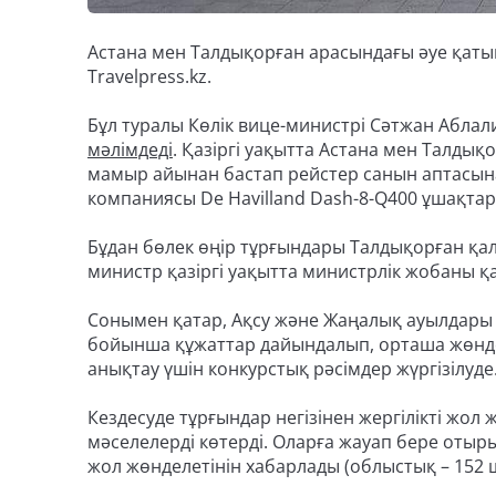
Астана мен Талдықорған арасындағы әуе қаты
Travelpress.kz.
Бұл туралы Көлік вице-министрі Сәтжан Аблал
мәлімдеді
. Қазіргі уақытта Астана мен Талды
мамыр айынан бастап рейстер санын аптасына 
компаниясы De Havilland Dash-8-Q400 ұшақт
Бұдан бөлек өңір тұрғындары Талдықорған қа
министр қазіргі уақытта министрлік жобаны 
Сонымен қатар, Ақсу және Жаңалық ауылдары 
бойынша құжаттар дайындалып, орташа жөнде
анықтау үшін конкурстық рәсімдер жүргізілуде
Кездесуде тұрғындар негізінен жергілікті жол 
мәселелерді көтерді. Оларға жауап бере отыр
жол жөнделетінін хабарлады (облыстық – 152