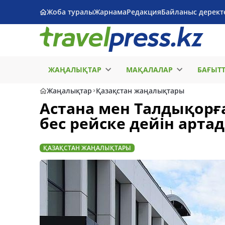
Жоба туралы
Жарнама
Редакция
Байланыс дерект
ЖАҢАЛЫҚТАР
МАҚАЛАЛАР
БАҒЫТ
Жаңалықтар
Қазақстан жаңалықтары
Астана мен Талдықорғ
бес рейске дейін арта
ҚАЗАҚСТАН ЖАҢАЛЫҚТАРЫ