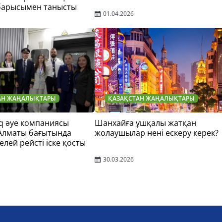
барысымен танысты
01.04.2026
АН ЖАҢАЛЫҚТАРЫ
ҚАЗАҚСТАН ЖАҢАЛЫҚТАРЫ
q әуе компаниясы
Шанхайға ұшқалы жатқан
 Алматы бағытында
жолаушылар нені ескеру керек?
елей рейсті іске қосты
30.03.2026