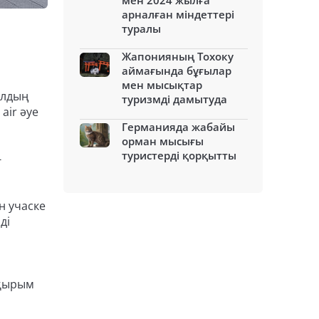
мен 2024 жылға
арналған міндеттері
туралы
Жапонияның Тохоку
аймағында бұғылар
мен мысықтар
ылдың
туризмді дамытуда
air әуе
Германияда жабайы
орман мысығы
туристерді қорқытты
-
н учаске
ді
ақырым