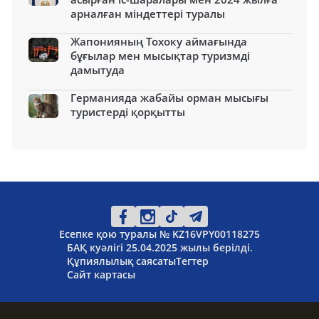
арналған міндеттері туралы
Жапонияның Тохоку аймағында
бұғылар мен мысықтар туризмді
дамытуда
Германияда жабайы орман мысығы
туристерді қорқытты
Есепке қою туралы № KZ16VPY00118275
БАҚ куәлігі 25.04.2025 жылы берілді.
Құпиялылық саясаты
Тегтер
Сайт картасы