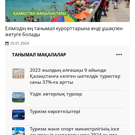
ҚАЗАҚСТАН ЖАҢАЛЫҚТАРЫ
Еліміздің ең танымал курорттарына енді ұшақпен
жетуге болады
25.01.2024
ТАНЫМАЛ МАҚАЛАЛАР
2023 жылдың алғашқы 9 айында
Қазақстанға келген шетелдік туристер
саны 37%-ға артты
Үздік авторлық турлар
Туризм көрсеткіштері
Туризм және спорт министрлігінің іске
асырған іс-шаралары мен 2024 жылға