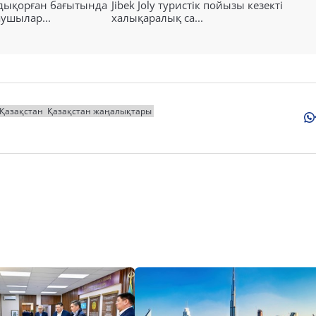
лдықорған бағытында
Jibek Joly туристік пойызы кезекті
аушылар...
халықаралық са...
Қазақстан
Қазақстан жаңалықтары