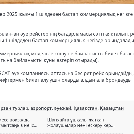
р 2025 жылғы 1 шілдеден бастап коммерциялық негізге
ланған әуе рейстерінің бағдарламасы сәтті аяқталып, р
лғы 1 шілдеден бастап коммерциялық негізде орындалады
Коммерциялық модельге көшуіне байланысты билет бағас
ытына байланысты құны өзгеріп отырады).
ы. SCAT әуе компаниясы аптасына бес рет рейс орындайды,
арифтермен билет алу үшін оларды алдын ала брондауды
арзан турлар
,
аэропорт
,
әуежай
,
Қазақстан
,
Қазақстан
есе вокзалда
Шанхайға ұшқалы жатқан
ытсаңыз не іс...
жолаушылар нені ескеру кер...