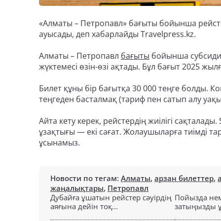
«Алматы – Петропавл» бағыты бойынша рейсте
ауысады, деп хабарлайды Travelpress.kz.
Алматы – Петропавл
бағыты
бойынша субсидия
жүктемесі өзін-өзі ақтады. Бұл бағыт 2025 жы
Билет құны бір бағытқа 30 000 теңге болды. 
теңгеден басталмақ (тариф пен сатып алу уақ
Айта кету керек, рейстердің жиілігі сақталад
ұзақтығы — екі сағат. Жолаушыларға тиімді т
ұсынамыз.
Новости по тегам:
Алматы
,
арзан билеттер
,
жаңалықтары
,
Петропавл
Дубайға ұшатын рейстер сәуірдің
Пойызда нем
аяғына дейін тоқ...
затыңызды ұм