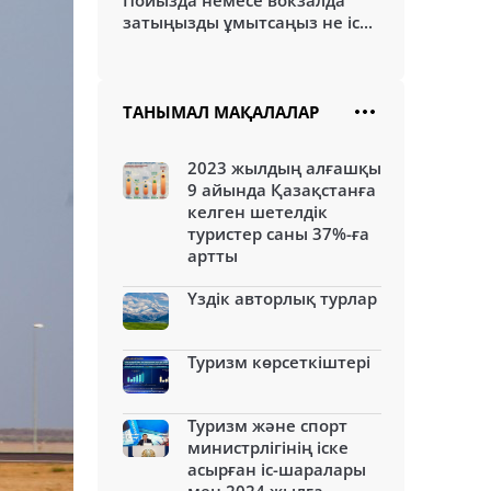
Пойызда немесе вокзалда
затыңызды ұмытсаңыз не іс...
ТАНЫМАЛ МАҚАЛАЛАР
2023 жылдың алғашқы
9 айында Қазақстанға
келген шетелдік
туристер саны 37%-ға
артты
Үздік авторлық турлар
Туризм көрсеткіштері
Туризм және спорт
министрлігінің іске
асырған іс-шаралары