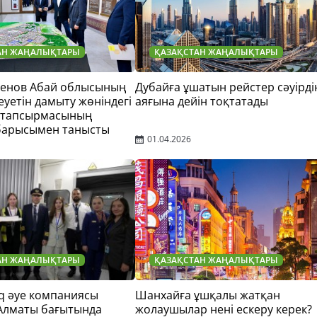
АН ЖАҢАЛЫҚТАРЫ
ҚАЗАҚСТАН ЖАҢАЛЫҚТАРЫ
тенов Абай облысының
Дубайға ұшатын рейстер сәуірді
еуетін дамыту жөніндегі
аяғына дейін тоқтатады
 тапсырмасының
барысымен танысты
01.04.2026
АН ЖАҢАЛЫҚТАРЫ
ҚАЗАҚСТАН ЖАҢАЛЫҚТАРЫ
q әуе компаниясы
Шанхайға ұшқалы жатқан
 Алматы бағытында
жолаушылар нені ескеру керек?