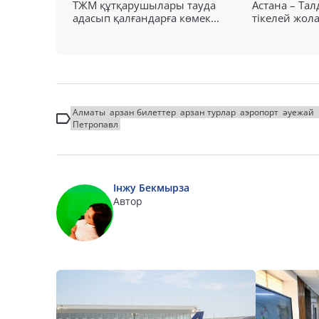
ТЖМ құтқарушылары тауда
Астана – Та
адасып қалғандарға көмек...
тікелей жол
Алматы
арзан билеттер
арзан турлар
аэропорт
әуежай
Петропавл
Інжу Бекмырза
Автор