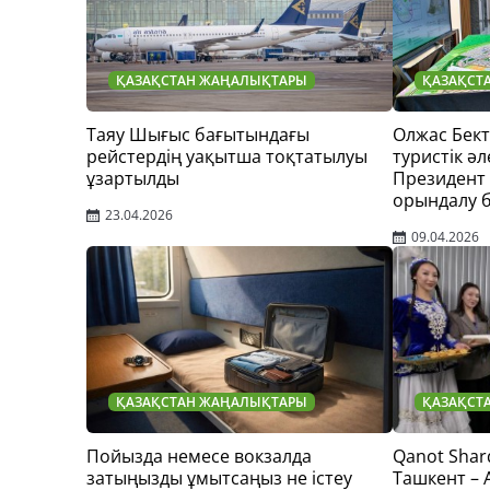
ҚАЗАҚСТАН ЖАҢАЛЫҚТАРЫ
ҚАЗАҚСТ
Таяу Шығыс бағытындағы
Олжас Бек
рейстердің уақытша тоқтатылуы
туристік әл
ұзартылды
Президент
орындалу 
23.04.2026
09.04.2026
ҚАЗАҚСТАН ЖАҢАЛЫҚТАРЫ
ҚАЗАҚСТ
Пойызда немесе вокзалда
Qanot Shar
затыңызды ұмытсаңыз не істеу
Ташкент –