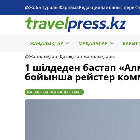
Жоба туралы
Жарнама
Редакция
Байланыс дерект
ЖАҢАЛЫҚТАР
МАҚАЛАЛАР
БАҒЫТ
Жаңалықтар
Қазақстан жаңалықтары
1 шілдеден бастап «А
бойынша рейстер ком
ҚАЗАҚСТАН ЖАҢАЛЫҚТАРЫ