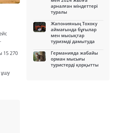
мен 2024 жылға
арналған міндеттері
туралы
Жапонияның Тохоку
аймағында бұғылар
ейс
мен мысықтар
.
туризмді дамытуда
ы 15 270
Германияда жабайы
орман мысығы
туристерді қорқытты
 ұшу