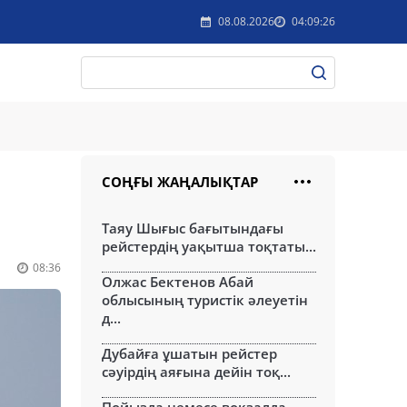
08.08.2026
04:09:26
СОҢҒЫ ЖАҢАЛЫҚТАР
Таяу Шығыс бағытындағы
рейстердің уақытша тоқтаты...
08:36
Олжас Бектенов Абай
облысының туристік әлеуетін
д...
Дубайға ұшатын рейстер
сәуірдің аяғына дейін тоқ...