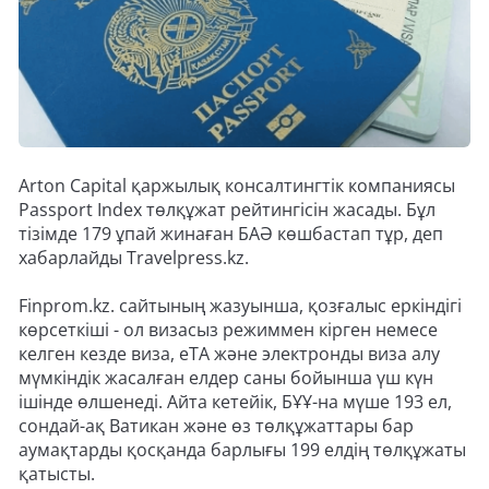
Arton Capital қаржылық консалтингтік компаниясы
Passport Index төлқұжат рейтингісін жасады. Бұл
тізімде 179 ұпай жинаған БАӘ көшбастап тұр, деп
хабарлайды Travelpress.kz.
Finprom.kz. сайтының жазуынша, қозғалыс еркіндігі
көрсеткіші - ол визасыз режиммен кірген немесе
келген кезде виза, eTA және электронды виза алу
мүмкіндік жасалған елдер саны бойынша үш күн
ішінде өлшенеді. Айта кетейік, БҰҰ-на мүше 193 ел,
сондай-ақ Ватикан және өз төлқұжаттары бар
аумақтарды қосқанда барлығы 199 елдің төлқұжаты
қатысты.