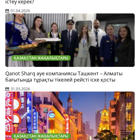
істеу керек?
01.04.2026
ҚАЗАҚСТАН ЖАҢАЛЫҚТАРЫ
Qanot Sharq әуе компаниясы Ташкент – Алматы
бағытында тұрақты тікелей рейсті іске қосты
31.03.2026
ҚАЗАҚСТАН ЖАҢАЛЫҚТАРЫ