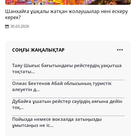
Шанхайға ұшқалы жатқан жолаушылар нені ескеру
керек?
30.03.2026
СОҢҒЫ ЖАҢАЛЫҚТАР
Таяу Шығыс бағытындағы рейстердің уақытша
тоқтаты...
Олжас Бектенов Абай облысының туристік
әлеуетін д...
Дубайға ұшатын рейстер сәуірдің аяғына дейін
тоқ...
Пойызда немесе вокзалда затыңызды
ұмытсаңыз не іс...