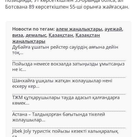
позицияда, 91 көрсеткішпен 53-орында болса, ал
Ботсвана 89 көрсеткішпен 55-ші орынға жайғасқан.
Новости по тегам:
әлем жаңалықтары
,
әуежай
,
виза
,
демалыс
,
Қазақстан
,
Қазақстан
жаңалықтары
Дубайға ұшатын рейстер сәуірдің аяғына дейін
тоқ...
Пойызда немесе вокзалда затыңызды ұмытсаңыз
не іс...
Шанхайға ұшқалы жатқан жолаушылар нені
ескеру кер...
ТЖМ құтқарушылары тауда адасып қалғандарға
көмек...
Астана – Талдықорған бағытында тікелей
жолаушылар...
Jibek Joly туристік пойызы кезекті халықаралық
са...