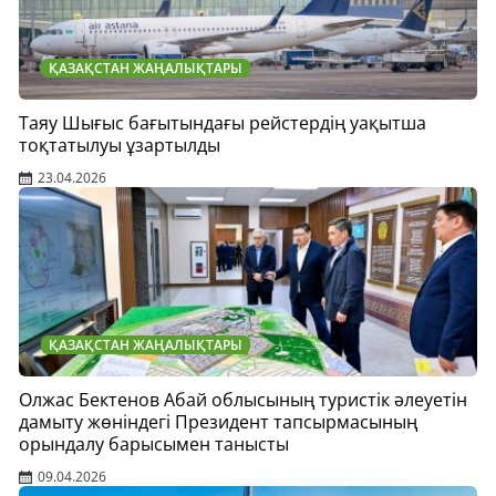
ҚАЗАҚСТАН ЖАҢАЛЫҚТАРЫ
Таяу Шығыс бағытындағы рейстердің уақытша
тоқтатылуы ұзартылды
23.04.2026
ҚАЗАҚСТАН ЖАҢАЛЫҚТАРЫ
Олжас Бектенов Абай облысының туристік әлеуетін
дамыту жөніндегі Президент тапсырмасының
орындалу барысымен танысты
09.04.2026