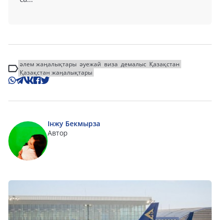
әлем жаңалықтары
әуежай
виза
демалыс
Қазақстан
Қазақстан жаңалықтары
Інжу Бекмырза
Автор