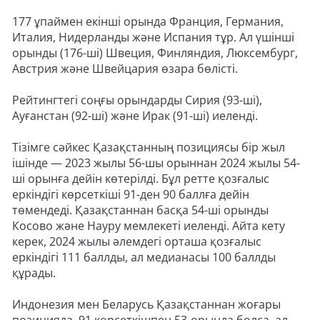
177 ұпаймен екінші орында Франция, Германия,
Италия, Нидерланды және Испания тұр. Ал үшінші
орынды (176-ші) Швеция, Финляндия, Люксембург,
Австрия және Швейцария өзара бөлісті.
Рейтингтегі соңғы орындарды Сирия (93-ші),
Ауғанстан (92-ші) және Ирак (91-ші) иеленді.
Тізімге сәйкес Қазақстанның позициясы бір жыл
ішінде — 2023 жылы 56-шы орыннан 2024 жылы 54-
ші орынға дейін көтерілді. Бұл ретте қозғалыс
еркіндігі көрсеткіші 91-ден 90 баллға дейін
төмендеді. Қазақстаннан басқа 54-ші орынды
Косово және Науру мемлекеті иеленді. Айта кету
керек, 2024 жылы әлемдегі орташа қозғалыс
еркіндігі 111 баллды, ал медианасы 100 баллды
құрады.
Индонезия мен Беларусь Қазақстаннан жоғары