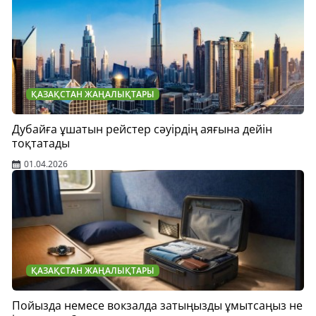
ҚАЗАҚСТАН ЖАҢАЛЫҚТАРЫ
Дубайға ұшатын рейстер сәуірдің аяғына дейін
тоқтатады
01.04.2026
ҚАЗАҚСТАН ЖАҢАЛЫҚТАРЫ
Пойызда немесе вокзалда затыңызды ұмытсаңыз не