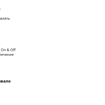
е
являть
 On & Off
влечение
звало