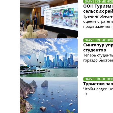
ЗАРУБЕЖНЫЕ НО
ООН Туризм 
сельских ра
Тренинг обеспе
оценке стратеги
продвижению т
ЗАРУБЕЖНЫЕ НО
Сингапур уп
студентов
Теперь студент
гораздо быстре
ЗАРУБЕЖНЫЕ НО
Туристам за
Чтобы лодки не