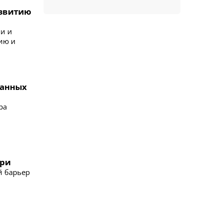
азвитию
ии и
тию и
ранных
ра
при
й барьер