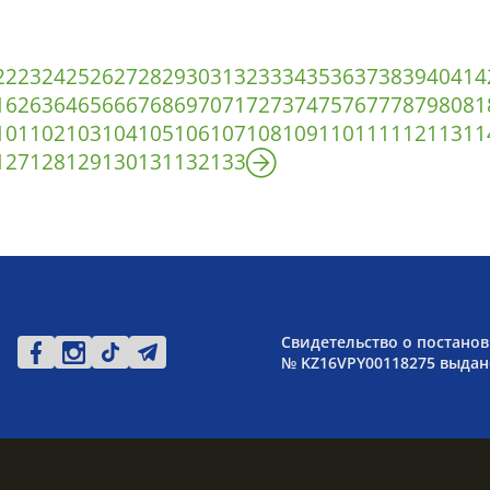
22
23
24
25
26
27
28
29
30
31
32
33
34
35
36
37
38
39
40
41
4
1
62
63
64
65
66
67
68
69
70
71
72
73
74
75
76
77
78
79
80
81
101
102
103
104
105
106
107
108
109
110
111
112
113
11
127
128
129
130
131
132
133
Свидетельство о постанов
№ KZ16VPY00118275 выдано