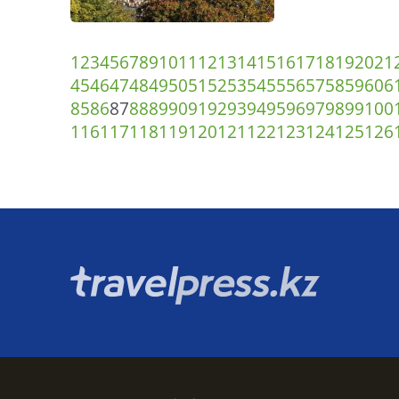
1
2
3
4
5
6
7
8
9
10
11
12
13
14
15
16
17
18
19
20
21
45
46
47
48
49
50
51
52
53
54
55
56
57
58
59
60
6
85
86
87
88
89
90
91
92
93
94
95
96
97
98
99
100
116
117
118
119
120
121
122
123
124
125
126