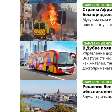
ЗАРУБЕЖНЫЕ НО
Страны Афри
беспорядков
Мусульманам и 
повышенную ос
ЗАРУБЕЖНЫЕ НО
В Дубае появ
Управление доро
Bus (туристиче
как жителей, та
достопримечате
ЗАРУБЕЖНЫЕ НО
Решение Вен
обеспокоенно
Звучат призыв