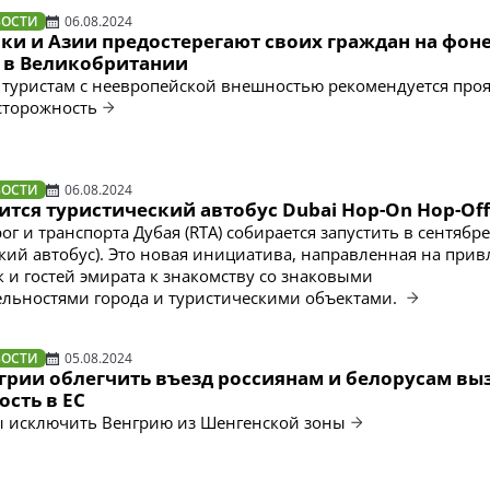
ВОСТИ
06.08.2024
ки и Азии предостерегают своих граждан на фон
 в Великобритании
туристам с неевропейской внешностью рекомендуется про
торожность
ВОСТИ
06.08.2024
ится туристический автобус Dubai Hop-On Hop-Off
г и транспорта Дубая (RTA) собирается запустить в сентябре
ский автобус). Это новая инициатива, направленная на при
к и гостей эмирата к знакомству со знаковыми
льностями города и туристическими объектами.
ВОСТИ
05.08.2024
грии облегчить въезд россиянам и белорусам вы
сть в ЕС
ы исключить Венгрию из Шенгенской зоны