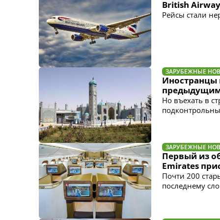
British Airw
Рейсы стали не
ЗАРУБЕЖНЫЕ НО
Иностранцы 
предыдущим
Но въехать в с
подконтрольны
ЗАРУБЕЖНЫЕ НО
Первый из о
Emirates при
Почти 200 стар
последнему сло