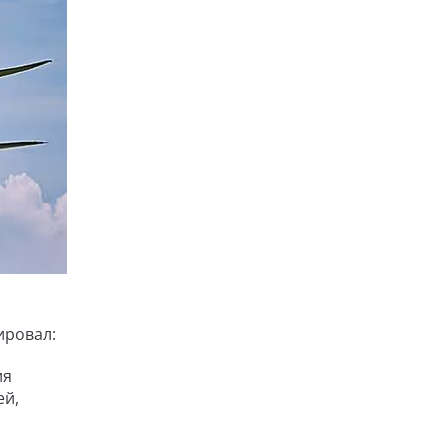
ировал:
ия
ей,