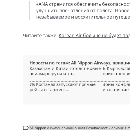
«ANA стремится обеспечить безопаснос
улучшить впечатления от полёта. Новое
незабываемое и восхитительное путешес
Читайте также:
Korean Air больше не будет п
Новости по тегам:
All Nippon Airways
,
авиаци
Казахстан и Китай готовят новые
В Кыргызста
авиамаршруты и тр...
приостанови
Из Костаная запускают прямые
Зоны конфли
рейсы в Ташкент...
и состояние В
All Nippon Airways
авиационная безопасность
авиация