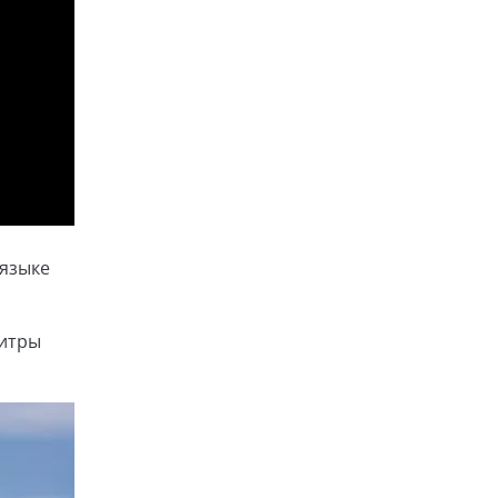
 языке
титры