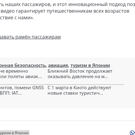
ть наших пассажиров, и этот инновационный подход по
 видео гарантирует путешественникам всех возрастов
твие с нами».
одавать рамён пассажирам
онная безопасность
,
авиация
,
туризм в Японии
не временно
Ближний Восток продолжает
ли полеты авиак...
оказывать давление на м...
ктов, помехи GNSS
С 1 марта в Киото действуют
ПП: IAT...
новые ставки туристич...
туризм в Японии