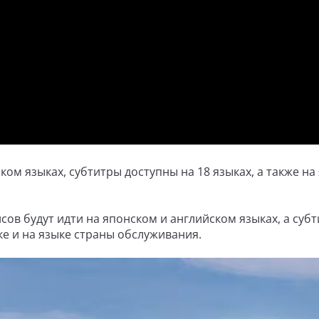
ом языках, субтитры доступны на 18 языках, а также на
сов будут идти на японском и английском языках, а суб
е и на языке страны обслуживания.