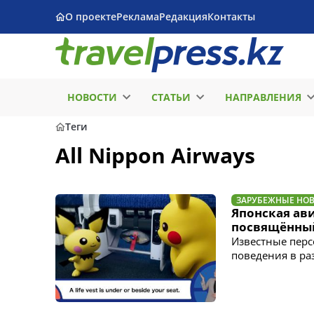
О проекте
Реклама
Редакция
Контакты
НОВОСТИ
СТАТЬИ
НАПРАВЛЕНИЯ
Теги
All Nippon Airways
ЗАРУБЕЖНЫЕ НО
Японская ав
посвящённы
Известные перс
поведения в ра