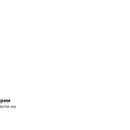
трии
ости на