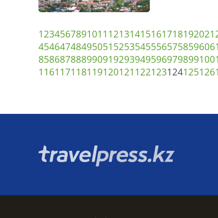
1
2
3
4
5
6
7
8
9
10
11
12
13
14
15
16
17
18
19
20
21
45
46
47
48
49
50
51
52
53
54
55
56
57
58
59
60
6
85
86
87
88
89
90
91
92
93
94
95
96
97
98
99
100
116
117
118
119
120
121
122
123
124
125
126