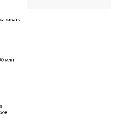
акачивать
30 млн
я
еров