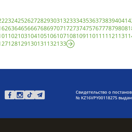
22
23
24
25
26
27
28
29
30
31
32
33
34
35
36
37
38
39
40
41
4
1
62
63
64
65
66
67
68
69
70
71
72
73
74
75
76
77
78
79
80
81
101
102
103
104
105
106
107
108
109
110
111
112
113
11
127
128
129
130
131
132
133
Свидетельство о постанов
№ KZ16VPY00118275 выдано