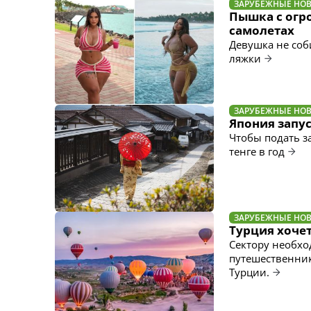
ЗАРУБЕЖНЫЕ НО
Пышка с огр
самолетах
Девушка не соб
ляжки
ЗАРУБЕЖНЫЕ НО
Япония запу
Чтобы подать з
тенге в год
ЗАРУБЕЖНЫЕ НО
Турция хочет
Сектору необхо
путешественник
Турции.