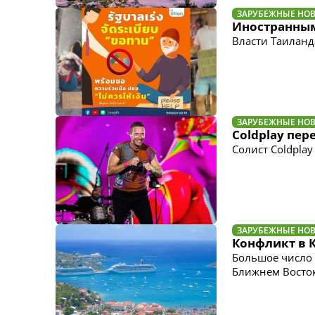
ЗАРУБЕЖНЫЕ НО
Иностранным
Власти Таилан
ЗАРУБЕЖНЫЕ НО
Coldplay пер
Солист Coldplay
ЗАРУБЕЖНЫЕ НО
Конфликт в 
Большое число 
Ближнем Восто