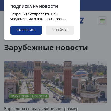
08.08.2026
05:46:38
ПОДПИСКА НА НОВОСТИ
Разрешите отправлять Вам
уведомления о важных новостях.
РАЗРЕШИТЬ
НЕ СЕЙЧАС
Новости
Зарубежные новости
Зарубежные новости
ЗАРУБЕЖНЫЕ НОВОСТИ
Барселона снова увеличивает размер