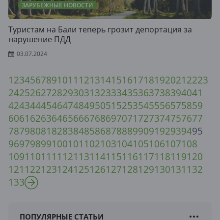
ЗАРУБЕЖНЫЕ НОВОСТИ
Туристам на Бали теперь грозит депортация за
нарушение ПДД
03.07.2024
1
2
3
4
5
6
7
8
9
10
11
12
13
14
15
16
17
18
19
20
21
22
23
24
25
26
27
28
29
30
31
32
33
34
35
36
37
38
39
40
41
42
43
44
45
46
47
48
49
50
51
52
53
54
55
56
57
58
59
60
61
62
63
64
65
66
67
68
69
70
71
72
73
74
75
76
77
78
79
80
81
82
83
84
85
86
87
88
89
90
91
92
93
94
95
96
97
98
99
100
101
102
103
104
105
106
107
108
109
110
111
112
113
114
115
116
117
118
119
120
121
122
123
124
125
126
127
128
129
130
131
132
133
ПОПУЛЯРНЫЕ СТАТЬИ