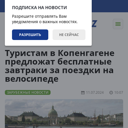
08.08.2026
19:49:42
ПОДПИСКА НА НОВОСТИ
Разрешите отправлять Вам
уведомления о важных новостях.
РАЗРЕШИТЬ
НЕ СЕЙЧАС
Новости
Зарубежные новости
Туристам в Копенгагене
предложат бесплатные
завтраки за поездки на
велосипеде
ЗАРУБЕЖНЫЕ НОВОСТИ
11.07.2024
10:07