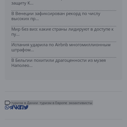
защиту К...
В Венеции зафиксирован рекорд по числу
высоких пр...
Мир без виз: какие страны лидируют в доступе к
пу...
Испания ударила по Airbnb многомиллионным
штрафом...
В Бельгии похитили драгоценности из музея
Наполео...
туризм в Дании
туризм в Европе
экоактивисты