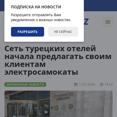
08.08.2026
12:25:31
ПОДПИСКА НА НОВОСТИ
Разрешите отправлять Вам
уведомления о важных новостях.
РАЗРЕШИТЬ
НЕ СЕЙЧАС
Новости
Зарубежные новости
Сеть турецких отелей
начала предлагать своим
клиентам
электросамокаты
ЗАРУБЕЖНЫЕ НОВОСТИ
11.07.2024
14:53