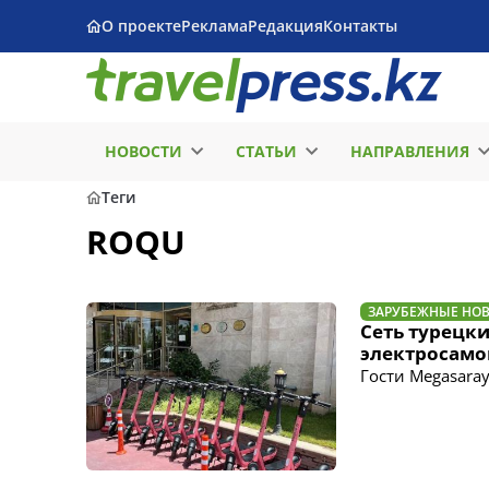
О проекте
Реклама
Редакция
Контакты
НОВОСТИ
СТАТЬИ
НАПРАВЛЕНИЯ
Теги
ROQU
ЗАРУБЕЖНЫЕ НО
Сеть турецки
электросамо
Гости Megasaray