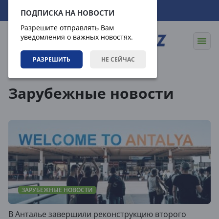
07.08.2026
19:13:29
ПОДПИСКА НА НОВОСТИ
Разрешите отправлять Вам
уведомления о важных новостях.
РАЗРЕШИТЬ
НЕ СЕЙЧАС
Новости
Зарубежные новости
Зарубежные новости
ЗАРУБЕЖНЫЕ НОВОСТИ
В Анталье завершили реконструкцию второго