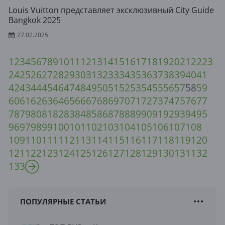
Louis Vuitton представляет эксклюзивный City Guide
Bangkok 2025
27.02.2025
1
2
3
4
5
6
7
8
9
10
11
12
13
14
15
16
17
18
19
20
21
22
23
24
25
26
27
28
29
30
31
32
33
34
35
36
37
38
39
40
41
42
43
44
45
46
47
48
49
50
51
52
53
54
55
56
57
58
59
60
61
62
63
64
65
66
67
68
69
70
71
72
73
74
75
76
77
78
79
80
81
82
83
84
85
86
87
88
89
90
91
92
93
94
95
96
97
98
99
100
101
102
103
104
105
106
107
108
109
110
111
112
113
114
115
116
117
118
119
120
121
122
123
124
125
126
127
128
129
130
131
132
133
ПОПУЛЯРНЫЕ СТАТЬИ